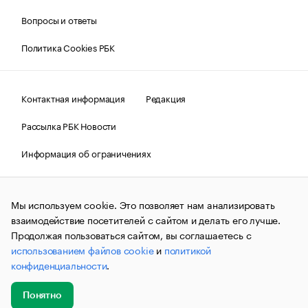
Вопросы и ответы
Политика Cookies РБК
Контактная информация
Редакция
Рассылка РБК Новости
Информация об ограничениях
Правовая информация
О соблюдении авторских прав
Мы используем cookie. Это позволяет нам анализировать
© АО «РОСБИЗНЕСКОНСАЛТИНГ»,
1995–2026.
Сообщения
и материалы информационного агентства «РБК»
взаимодействие посетителей с сайтом и делать его лучше.
(зарегистрировано Федеральной службой по надзору в сфере
Продолжая пользоваться сайтом, вы соглашаетесь с
связи, информационных технологий и массовых
использованием файлов cookie
и
политикой
коммуникаций (Роскомнадзор) 09.12.2015 за номером ИА
№ФС77-63848) сопровождаются пометкой «РБК». Отдельные
конфиденциальности
.
публикации могут содержать информацию,
не предназначенную для пользователей
до 18 лет.
companycardsfeedback@rbc.ru
Понятно