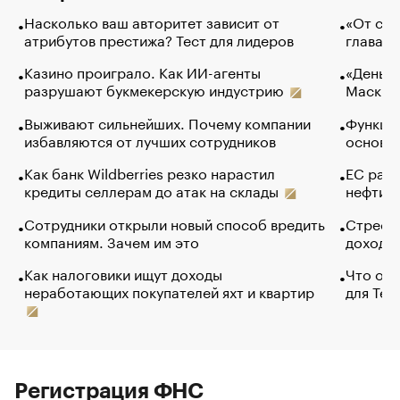
Насколько ваш авторитет зависит от
«От спо
атрибутов престижа? Тест для лидеров
глава к
Казино проиграло. Как ИИ-агенты
«Деньги
разрушают букмекерскую индустрию
Маск в 
Выживают сильнейших. Почему компании
Функции
избавляются от лучших сотрудников
основ э
Как банк Wildberries резко нарастил
ЕС раз
кредиты селлерам до атак на склады
нефти —
Сотрудники открыли новый способ вредить
Стресс 
компаниям. Зачем им это
доходов
Как налоговики ищут доходы
Что обв
неработающих покупателей яхт и квартир
для Tel
Регистрация ФНС