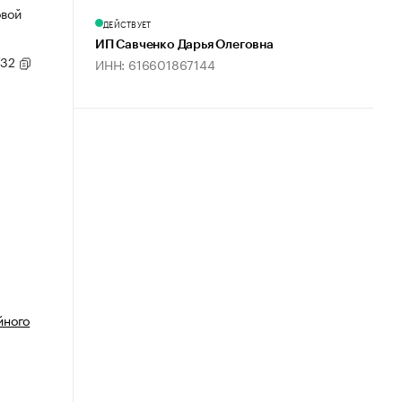
овой
ДЕЙСТВУЕТ
ИП Савченко Дарья Олеговна
/32
ИНН: 616601867144
йного