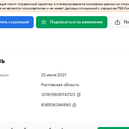
ия носит справочный характер и сгенерирована на основании данных из откр
 не является пользователем и не имеет деловых отношений с сервисом РБК Ко
Подписаться на изменения
По
лять страницей
ль
ации
22 июля 2021
Ростовская область
321619600142122
616508394990