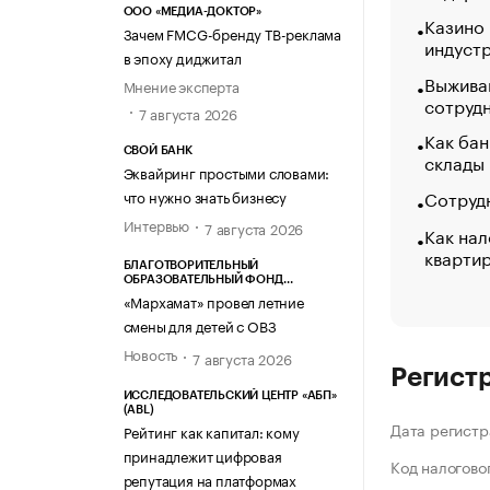
ООО «МЕДИА-ДОКТОР»
Казино
Зачем FMCG-бренду ТВ-реклама
индуст
в эпоху диджитал
Выжива
Мнение эксперта
сотруд
7 августа 2026
Как бан
СВОЙ БАНК
склады
Эквайринг простыми словами:
Сотрудн
что нужно знать бизнесу
Интервью
7 августа 2026
Как нал
кварти
БЛАГОТВОРИТЕЛЬНЫЙ
ОБРАЗОВАТЕЛЬНЫЙ ФОНД
«МАРХАМАТ»
«Мархамат» провел летние
смены для детей с ОВЗ
Новость
7 августа 2026
Регист
ИССЛЕДОВАТЕЛЬСКИЙ ЦЕНТР «АБП»
(ABL)
Дата регистр
Рейтинг как капитал: кому
принадлежит цифровая
Код налогово
репутация на платформах