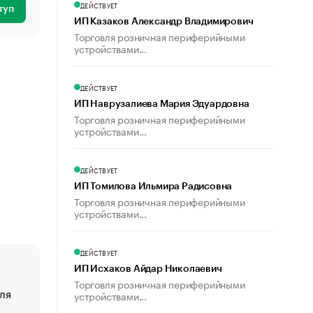
ДЕЙСТВУЕТ
туп
ИП Казаков Александр Владимирович
Торговля розничная периферийными
устройствами...
ДЕЙСТВУЕТ
ИП Наврузалиева Мария Эдуардовна
Торговля розничная периферийными
устройствами...
ДЕЙСТВУЕТ
ИП Томилова Ильмира Радисовна
Торговля розничная периферийными
устройствами...
ДЕЙСТВУЕТ
ИП Исхаков Айдар Николаевич
Торговля розничная периферийными
ля
«От спорта тело стареет иначе». Как живет глава ко
устройствами...
создавшей GTA