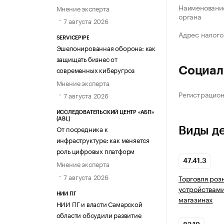
Наименование
Мнение эксперта
органа
7 августа 2026
Адрес налого
SERVICEPIPE
Эшелонированная оборона: как
защищать бизнес от
современных киберугроз
Социал
Мнение эксперта
Регистрацио
7 августа 2026
ИССЛЕДОВАТЕЛЬСКИЙ ЦЕНТР «АБП»
(ABL)
От посредника к
Виды д
инфраструктуре: как меняется
роль цифровых платформ
47.41.3
Мнение эксперта
7 августа 2026
Торговля ро
устройствами
НИИ ПГ
магазинах
НИИ ПГ и власти Самарской
области обсудили развитие