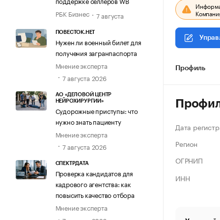
поддержке селлеров WB
Информац
Компания
РБК Бизнес
7 августа
ПОВЕСТОК.НЕТ
Управ
Нужен ли военный билет для
получения загранпаспорта
Мнение эксперта
Профиль
7 августа 2026
АО «ДЕЛОВОЙ ЦЕНТР
Профи
НЕЙРОХИРУРГИИ»
Судорожные приступы: что
нужно знать пациенту
Дата регистр
Мнение эксперта
Регион
7 августа 2026
ОГРНИП
СПЕКТРДАТА
Проверка кандидатов для
ИНН
кадрового агентства: как
повысить качество отбора
Мнение эксперта
7 августа 2026