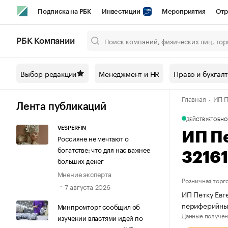
Подписка на РБК
Инвестиции
Мероприятия
Отр
Спорт
Школа управления РБК
РБК Образование
РБ
РБК Компании
Город
Стиль
Крипто
РБК Бизнес-среда
Дискусси
Выбор редакции
Менеджмент и HR
Право и бухгал
Спецпроекты СПб
Конференции СПб
Спецпроекты
Главная
ИП П
Технологии и медиа
Финансы
Рынок наличной валют
Лента публикаций
ДЕЙСТВУЕТ
ОБНО
VESPERFIN
ИП П
Россияне не мечтают о
богатстве: что для нас важнее
3216
больших денег
Мнение эксперта
Розничная торг
7 августа 2026
ИП Петку Евг
периферийным
Минпромторг сообщил об
Данные получен
изучении властями идей по