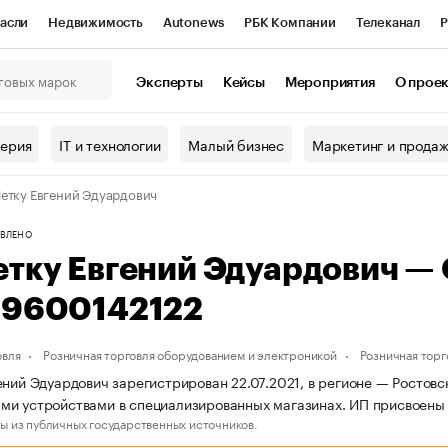
асли
Недвижимость
Autonews
РБК Компании
Телеканал
Р
К Курсы
РБК Life
Тренды
Визионеры
Национальные проекты
Эксперты
Кейсы
Мероприятия
О прое
онный клуб
Исследования
Кредитные рейтинги
Франшизы
Г
терия
IT и технологии
Малый бизнес
Маркетинг и прода
Проверка контрагентов
Политика
Экономика
Бизнес
етку Евгений Эдуардович
ы
ВЛЕНО
етку Евгений Эдуардович —
19600142122
овля
Розничная торговля оборудованием и электроникой
Розничная тор
ений Эдуардович зарегистрирован 22.07.2021, в регионе — Ростовс
и устройствами в специализированных магазинах. ИП присвоены
ы из публичных государственных источников.