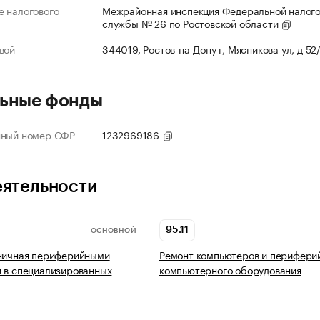
 налогового
Межрайонная инспекция Федеральной налог
службы № 26 по Ростовской области
вой
344019, Ростов-на-Дону г, Мясникова ул, д 52
ьные фонды
нный номер СФР
1232969186
еятельности
95.11
ОСНОВНОЙ
зничная периферийными
Ремонт компьютеров и перифери
 в специализированных
компьютерного оборудования