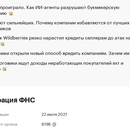
 проиграло. Как ИИ-агенты разрушают букмекерскую
рию
ют сильнейших. Почему компании избавляются от лучших
ников
к Wildberries резко нарастил кредиты селлерам до атак н
ики открыли новый способ вредить компаниям. Зачем им
оговики ищут доходы неработающих покупателей яхт и
р
рация ФНС
ации
22 июля 2021
го органа
6196