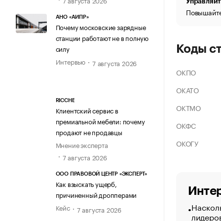
Управляйт
Повышайте
АНО «АИПР»
Почему московские зарядные
станции работают не в полную
Коды с
силу
Интервью
7 августа 2026
ОКПО
ОКАТО
RICCHE
ОКТМО
Клиентский сервис в
премиальной мебели: почему
ОКФС
продают не продавцы
ОКОГУ
Мнение эксперта
7 августа 2026
ООО ПРАВОВОЙ ЦЕНТР «ЭКСПЕРТ»
Как взыскать ущерб,
Интер
причиненный дропперами
Насколь
Кейс
7 августа 2026
лидеро