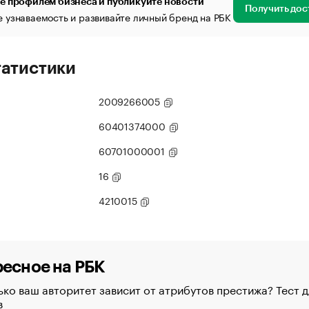
е профилем бизнеса и публикуйте новости
Получить дос
 узнаваемость и развивайте личный бренд на РБК
татистики
2009266005
60401374000
60701000001
16
4210015
есное на РБК
ко ваш авторитет зависит от атрибутов престижа? Тест д
в