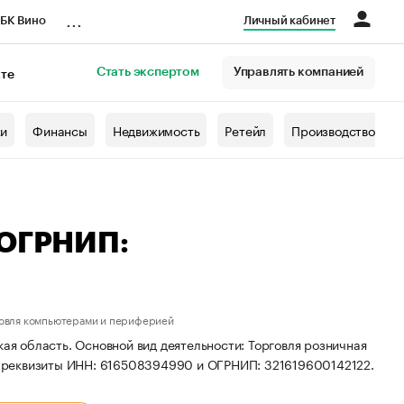
...
БК Вино
Личный кабинет
Стать экспертом
Управлять компанией
кте
азета
жи
Финансы
Недвижимость
Ретейл
Производство
 ОГРНИП:
говля компьютерами и периферией
кая область. Основной вид деятельности: Торговля розничная
 реквизиты ИНН: 616508394990 и ОГРНИП: 321619600142122.