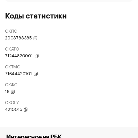
Коды статистики
ОКПО
2008788385
ОКАТО
71244820001
ОКТМО
71644420101
ОКФС
16
ОКОГУ
4210015
Интересное на РБК