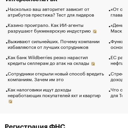
Насколько ваш авторитет зависит от
«От спо
атрибутов престижа? Тест для лидеров
глава к
Казино проиграло. Как ИИ-агенты
«Деньги
разрушают букмекерскую индустрию
Маск в 
Выживают сильнейших. Почему компании
Функции
избавляются от лучших сотрудников
основ э
Как банк Wildberries резко нарастил
ЕС раз
кредиты селлерам до атак на склады
нефти —
Сотрудники открыли новый способ вредить
Стресс 
компаниям. Зачем им это
доходов
Как налоговики ищут доходы
Что обв
неработающих покупателей яхт и квартир
для Tel
Регистрация ФНС