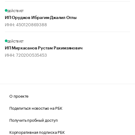
ДЕЙСТВУЕТ
ИП Оруджов Ибрагим Джалил Оглы
ИНН: 450120869388
ДЕЙСТВУЕТ
ИП Мирхасанов Рустам Рахимзянович
ИНН: 720200535453
О проекте
Поделиться новостью на РБК
Получить пробный доступ
Корпоративная подписка РБК