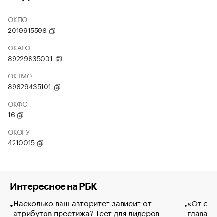
ОКПО
2019915596
ОКАТО
89229835001
ОКТМО
89629435101
ОКФС
16
ОКОГУ
4210015
Интересное на РБК
Насколько ваш авторитет зависит от
«От спо
атрибутов престижа? Тест для лидеров
глава к