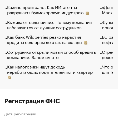
Казино проиграло. Как ИИ-агенты
«Деньги
разрушают букмекерскую индустрию
Маск в 
Выживают сильнейших. Почему компании
Функции
избавляются от лучших сотрудников
основ э
Как банк Wildberries резко нарастил
ЕС раз
кредиты селлерам до атак на склады
нефти —
Сотрудники открыли новый способ вредить
Стресс 
компаниям. Зачем им это
доходов
Как налоговики ищут доходы
Что обв
неработающих покупателей яхт и квартир
для Tel
Регистрация ФНС
Дата регистрации