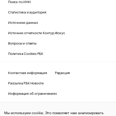
Поиск по ИНН
Статистика и аудитория
Источники данных
Источник отчетности Контур.Фокус
Вопросы и ответы
Политика Cookies РБК
Контактная информация
Редакция
Рассылка РБК Новости
Информация об ограничениях
Правовая информация
О соблюдении авторских прав
Мы используем cookie. Это позволяет нам анализировать
© АО «РОСБИЗНЕСКОНСАЛТИНГ»,
1995–2026.
Сообщения