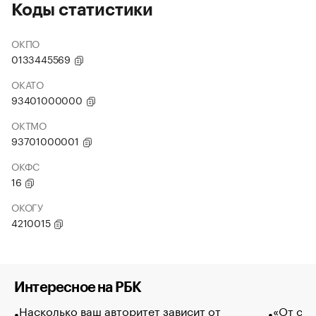
Коды статистики
ОКПО
0133445569
ОКАТО
93401000000
ОКТМО
93701000001
ОКФС
16
ОКОГУ
4210015
Интересное на РБК
Насколько ваш авторитет зависит от
«От спо