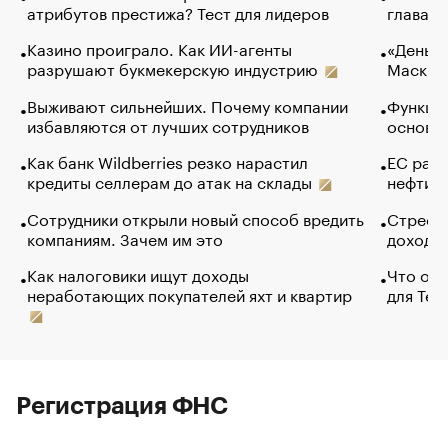
атрибутов престижа? Тест для лидеров
глава к
Казино проиграло. Как ИИ-агенты
«Деньги
разрушают букмекерскую индустрию
Маск в 
Выживают сильнейших. Почему компании
Функции
избавляются от лучших сотрудников
основ э
Как банк Wildberries резко нарастил
ЕС раз
кредиты селлерам до атак на склады
нефти —
Сотрудники открыли новый способ вредить
Стресс 
компаниям. Зачем им это
доходов
Как налоговики ищут доходы
Что обв
неработающих покупателей яхт и квартир
для Tel
Регистрация ФНС