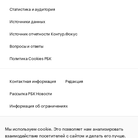
Статистика и аудитория
Источники данных
Источник отчетности Контур.Фокус
Вопросы и ответы
Политика Cookies РБК
Контактная информация
Редакция
Рассылка РБК Новости
Информация об ограничениях
Правовая информация
О соблюдении авторских прав
Мы используем cookie. Это позволяет нам анализировать
© АО «РОСБИЗНЕСКОНСАЛТИНГ»,
1995–2026.
Сообщения
и материалы информационного агентства «РБК»
взаимодействие посетителей с сайтом и делать его лучше.