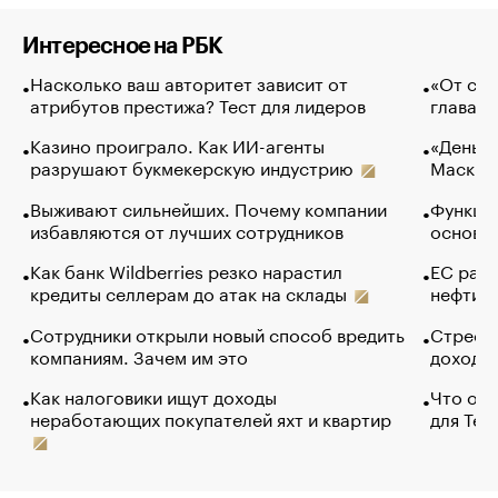
Интересное на РБК
Насколько ваш авторитет зависит от
«От спо
атрибутов престижа? Тест для лидеров
глава к
Казино проиграло. Как ИИ-агенты
«Деньги
разрушают букмекерскую индустрию
Маск в 
Выживают сильнейших. Почему компании
Функции
избавляются от лучших сотрудников
основ э
Как банк Wildberries резко нарастил
ЕС раз
кредиты селлерам до атак на склады
нефти —
Сотрудники открыли новый способ вредить
Стресс 
компаниям. Зачем им это
доходов
Как налоговики ищут доходы
Что обв
неработающих покупателей яхт и квартир
для Tel