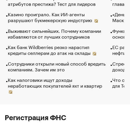
атрибутов престижа? Тест для лидеров
глава к
Казино проиграло. Как ИИ-агенты
«Деньги
разрушают букмекерскую индустрию
Маск в 
Выживают сильнейших. Почему компании
Функции
избавляются от лучших сотрудников
основ э
Как банк Wildberries резко нарастил
ЕС раз
кредиты селлерам до атак на склады
нефти —
Сотрудники открыли новый способ вредить
Стресс 
компаниям. Зачем им это
доходов
Как налоговики ищут доходы
Что обв
неработающих покупателей яхт и квартир
для Tel
Регистрация ФНС