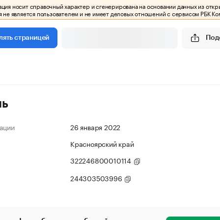
ия носит справочный характер и сгенерирована на основании данных из откр
 не является пользователем и не имеет деловых отношений с сервисом РБК Ко
Под
лять страницей
ль
ации
26 января 2022
Красноярский край
322246800010114
244303503996