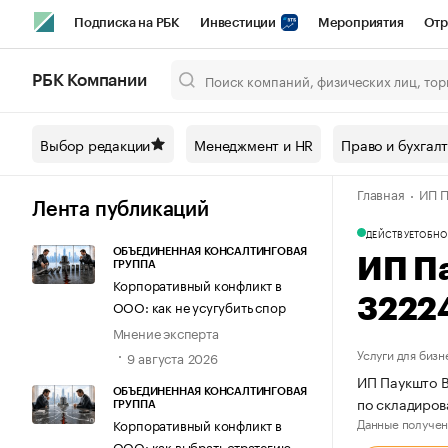
Подписка на РБК
Инвестиции
Мероприятия
Отр
Спорт
Школа управления РБК
РБК Образование
РБ
РБК Компании
Город
Стиль
Крипто
РБК Бизнес-среда
Дискусси
Выбор редакции
Менеджмент и HR
Право и бухгал
Спецпроекты СПб
Конференции СПб
Спецпроекты
Главная
ИП П
Технологии и медиа
Финансы
Рынок наличной валют
Лента публикаций
ДЕЙСТВУЕТ
ОБНО
ОБЪЕДИНЕННАЯ КОНСАЛТИНГОВАЯ
ИП П
ГРУППА
Корпоративный конфликт в
3222
ООО: как не усугубить спор
Мнение эксперта
Услуги для бизн
9 августа 2026
ИП Паукшто В
ОБЪЕДИНЕННАЯ КОНСАЛТИНГОВАЯ
по складиро
ГРУППА
Данные получен
Корпоративный конфликт в
ООО: как выбрать стратегию