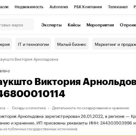
асли
Недвижимость
Autonews
РБК Компании
Телеканал
Р
К Курсы
РБК Life
Тренды
Визионеры
Национальные проекты
Эксперты
Кейсы
Мероприятия
О прое
онный клуб
Исследования
Кредитные рейтинги
Франшизы
Г
терия
IT и технологии
Малый бизнес
Маркетинг и прода
Проверка контрагентов
Политика
Экономика
Бизнес
аукшто Виктория Арнольдовна
ы
ВЛЕНО
аукшто Виктория Арнольдо
46800010114
еса
Склады и логистика
Деятельность по складированию и хранению
иктория Арнольдовна зарегистрирован 26.01.2022, в регионе — Кр
ванию и хранению. ИП присвоены реквизиты ИНН: 244303503996 
ы из публичных государственных источников.