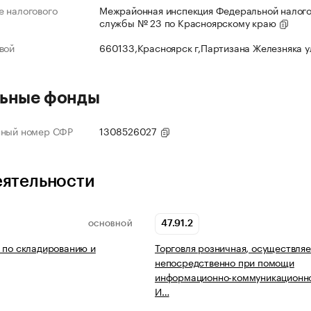
 налогового
Межрайонная инспекция Федеральной налог
службы № 23 по Красноярскому краю
вой
660133,Красноярск г,Партизана Железняка 
ьные фонды
нный номер СФР
1308526027
еятельности
47.91.2
ОСНОВНОЙ
 по складированию и
Торговля розничная, осуществля
непосредственно при помощи
информационно-коммуникационно
И…