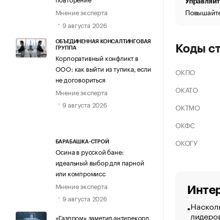
Управляйт
Повышайте
Мнение эксперта
9 августа 2026
ОБЪЕДИНЕННАЯ КОНСАЛТИНГОВАЯ
Коды с
ГРУППА
Корпоративный конфликт в
ООО: как выйти из тупика, если
ОКПО
не договориться
ОКАТО
Мнение эксперта
9 августа 2026
ОКТМО
ОКФС
ОКОГУ
БАРАБАШКА-СТРОЙ
Осина в русской бане:
идеальный выбор для парной
или компромисс
Мнение эксперта
Интер
9 августа 2026
Насколь
лидеро
«Газпром» заметил антирекорд