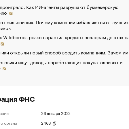
 проиграло. Как ИИ-агенты разрушают букмекерскую
рию
ют сильнейших. Почему компании избавляются от лучших
ников
к Wildberries резко нарастил кредиты селлерам до атак н
ики открыли новый способ вредить компаниям. Зачем им
оговики ищут доходы неработающих покупателей яхт и
р
рация ФНС
ации
26 января 2022
го органа
2468