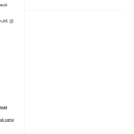
овой
ул,46
емая
й сети