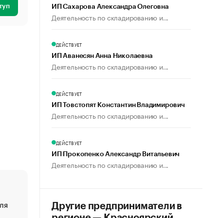
туп
ИП Сахарова Александра Олеговна
Деятельность по складированию и...
ДЕЙСТВУЕТ
ИП Аванесян Анна Николаевна
Деятельность по складированию и...
ДЕЙСТВУЕТ
ИП Товстопят Константин Владимирович
Деятельность по складированию и...
ДЕЙСТВУЕТ
ИП Прокопенко Александр Витальевич
Деятельность по складированию и...
ля
«От спорта тело стареет иначе». Как живет глава ко
Другие предприниматели в
создавшей GTA