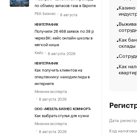
по объему запасов газа в Европе
Казино
индуст
РБК Бизнес
8 августа
Выжива
НЕФТЕТРАФИК
сотруд
Получили 26 468 заявок по 38 р
через ВК: кейс онлайн-школы в
Как бан
мягкой нише
склады
Кейс
8 августа 2026
Сотрудн
Как нал
НЕФТЕТРАФИК
Как получить клиентов на
кварти
спецтехнику: находим лиды в
интернете
Мнение эксперта
8 августа 2026
Регист
ООО «МЕБЕЛЬ БИЗНЕС КОМФОРТ»
Как выбрать стулья для кухни
Дата регистр
Мнение эксперта
Код налогово
8 августа 2026