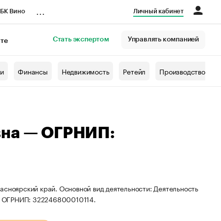
...
БК Вино
Личный кабинет
Стать экспертом
Управлять компанией
кте
азета
жи
Финансы
Недвижимость
Ретейл
Производство
вна — ОГРНИП:
асноярский край. Основной вид деятельности: Деятельность
и ОГРНИП: 322246800010114.