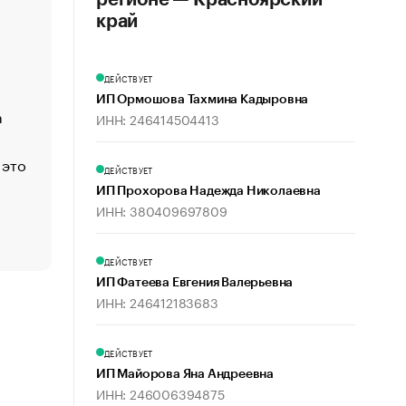
регионе — Красноярский
«Деньги будут не нужны»: что рассказал Маск в инт
край
Economist
Функции менеджмента: пять ключевых основ эффект
ДЕЙСТВУЕТ
управления
ИП Ормошова Тахмина Кадыровна
а
ЕС разрешил конфискацию российской нефти — чем
ИНН: 246414504413
Москва
 это
Стресс обеспеченных людей: почему рост доходов 
ДЕЙСТВУЕТ
счастья
ИП Прохорова Надежда Николаевна
Что обвинения против Павла Дурова значат для Tele
ИНН: 380409697809
пользователей
ДЕЙСТВУЕТ
ИП Фатеева Евгения Валерьевна
ИНН: 246412183683
ДЕЙСТВУЕТ
ИП Майорова Яна Андреевна
ИНН: 246006394875