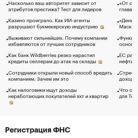
Насколько ваш авторитет зависит от
«От спо
атрибутов престижа? Тест для лидеров
глава к
Казино проиграло. Как ИИ-агенты
«Деньги
разрушают букмекерскую индустрию
Маск в 
Выживают сильнейших. Почему компании
Функции
избавляются от лучших сотрудников
основ э
Как банк Wildberries резко нарастил
ЕС раз
кредиты селлерам до атак на склады
нефти —
Сотрудники открыли новый способ вредить
Стресс 
компаниям. Зачем им это
доходов
Как налоговики ищут доходы
Что обв
неработающих покупателей яхт и квартир
для Tel
Регистрация ФНС