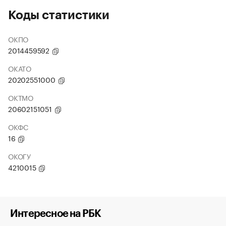
Коды статистики
ОКПО
2014459592
ОКАТО
20202551000
ОКТМО
20602151051
ОКФС
16
ОКОГУ
4210015
Интересное на РБК