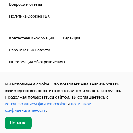
Вопросы и ответы
Политика Cookies РБК
Контактная информация
Редакция
Рассылка РБК Новости
Информация об ограничениях
Правовая информация
О соблюдении авторских прав
Мы используем cookie. Это позволяет нам анализировать
© АО «РОСБИЗНЕСКОНСАЛТИНГ»,
1995–2026.
Сообщения
и материалы информационного агентства «РБК»
взаимодействие посетителей с сайтом и делать его лучше.
(зарегистрировано Федеральной службой по надзору в сфере
Продолжая пользоваться сайтом, вы соглашаетесь с
связи, информационных технологий и массовых
использованием файлов cookie
и
политикой
коммуникаций (Роскомнадзор) 09.12.2015 за номером ИА
№ФС77-63848) сопровождаются пометкой «РБК». Отдельные
конфиденциальности
.
публикации могут содержать информацию,
не предназначенную для пользователей
до 18 лет.
companycardsfeedback@rbc.ru
Понятно
Добавить
Главное
Эксперты
Кейсы
Мероприятия