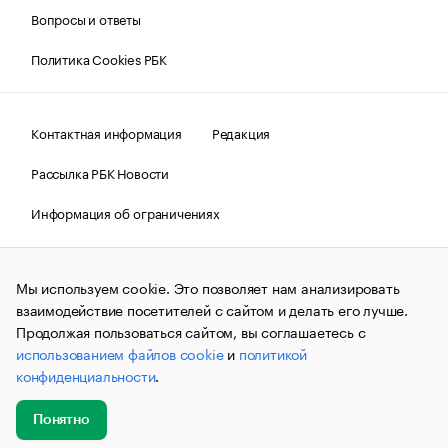
Вопросы и ответы
Политика Cookies РБК
Контактная информация
Редакция
Рассылка РБК Новости
Информация об ограничениях
Правовая информация
О соблюдении авторских прав
Мы используем cookie. Это позволяет нам анализировать
© АО «РОСБИЗНЕСКОНСАЛТИНГ»,
1995–2026.
Сообщения
и материалы информационного агентства «РБК»
взаимодействие посетителей с сайтом и делать его лучше.
(зарегистрировано Федеральной службой по надзору в сфере
Продолжая пользоваться сайтом, вы соглашаетесь с
связи, информационных технологий и массовых
использованием файлов cookie
и
политикой
коммуникаций (Роскомнадзор) 09.12.2015 за номером ИА
№ФС77-63848) сопровождаются пометкой «РБК». Отдельные
конфиденциальности
.
публикации могут содержать информацию,
не предназначенную для пользователей
до 18 лет.
companycardsfeedback@rbc.ru
Понятно
Добавить