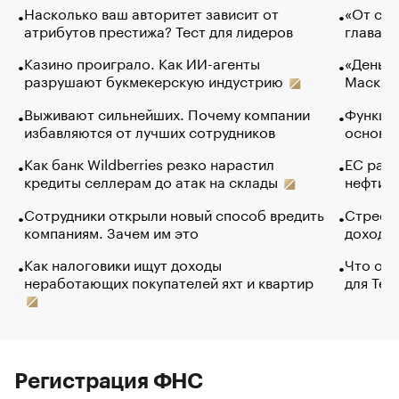
Насколько ваш авторитет зависит от
«От спо
атрибутов престижа? Тест для лидеров
глава к
Казино проиграло. Как ИИ-агенты
«Деньги
разрушают букмекерскую индустрию
Маск в 
Выживают сильнейших. Почему компании
Функции
избавляются от лучших сотрудников
основ э
Как банк Wildberries резко нарастил
ЕС раз
кредиты селлерам до атак на склады
нефти —
Сотрудники открыли новый способ вредить
Стресс 
компаниям. Зачем им это
доходов
Как налоговики ищут доходы
Что обв
неработающих покупателей яхт и квартир
для Tel
Регистрация ФНС