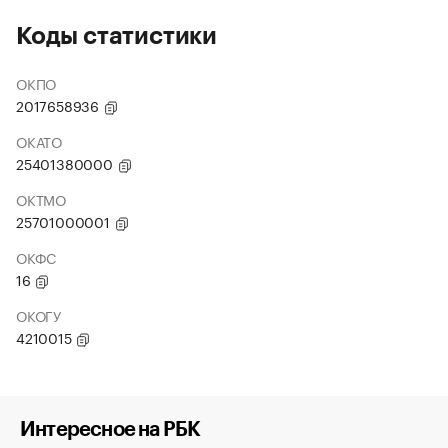
Коды статистики
ОКПО
2017658936
ОКАТО
25401380000
ОКТМО
25701000001
ОКФС
16
ОКОГУ
4210015
Интересное на РБК