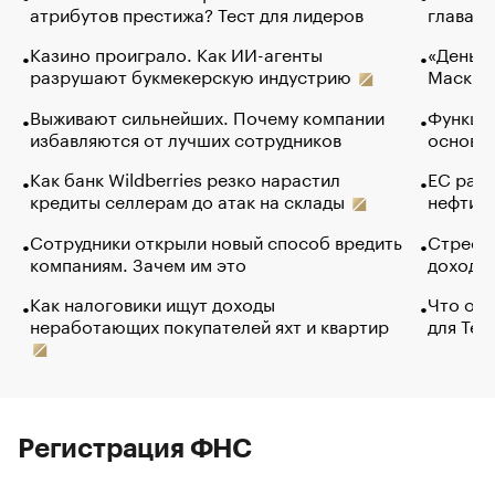
атрибутов престижа? Тест для лидеров
глава к
Казино проиграло. Как ИИ-агенты
«Деньги
разрушают букмекерскую индустрию
Маск в 
Выживают сильнейших. Почему компании
Функции
избавляются от лучших сотрудников
основ э
Как банк Wildberries резко нарастил
ЕС раз
кредиты селлерам до атак на склады
нефти —
Сотрудники открыли новый способ вредить
Стресс 
компаниям. Зачем им это
доходов
Как налоговики ищут доходы
Что обв
неработающих покупателей яхт и квартир
для Tel
Регистрация ФНС