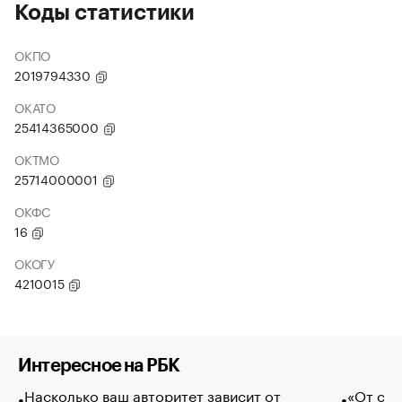
Коды статистики
ОКПО
2019794330
ОКАТО
25414365000
ОКТМО
25714000001
ОКФС
16
ОКОГУ
4210015
Интересное на РБК
Насколько ваш авторитет зависит от
«От спо