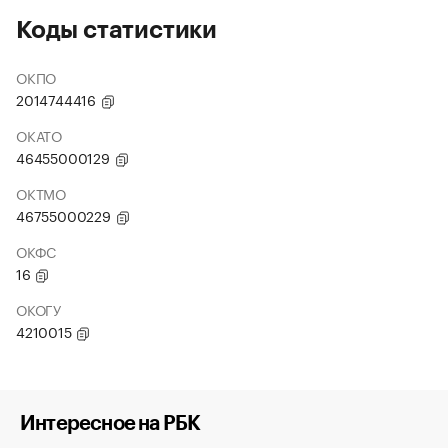
Коды статистики
ОКПО
2014744416
ОКАТО
46455000129
ОКТМО
46755000229
ОКФС
16
ОКОГУ
4210015
Интересное на РБК