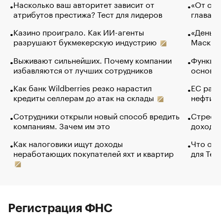
Насколько ваш авторитет зависит от
«От спо
атрибутов престижа? Тест для лидеров
глава к
Казино проиграло. Как ИИ-агенты
«Деньги
разрушают букмекерскую индустрию
Маск в 
Выживают сильнейших. Почему компании
Функции
избавляются от лучших сотрудников
основ э
Как банк Wildberries резко нарастил
ЕС раз
кредиты селлерам до атак на склады
нефти —
Сотрудники открыли новый способ вредить
Стресс 
компаниям. Зачем им это
доходов
Как налоговики ищут доходы
Что обв
неработающих покупателей яхт и квартир
для Tel
Регистрация ФНС