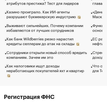
атрибутов престижа? Тест для лидеров
глава к
Казино проиграло. Как ИИ-агенты
«Деньги
разрушают букмекерскую индустрию
Маск в 
Выживают сильнейших. Почему компании
Функции
избавляются от лучших сотрудников
основ э
Как банк Wildberries резко нарастил
ЕС раз
кредиты селлерам до атак на склады
нефти —
Сотрудники открыли новый способ вредить
Стресс 
компаниям. Зачем им это
доходов
Как налоговики ищут доходы
Что обв
неработающих покупателей яхт и квартир
для Tel
Регистрация ФНС