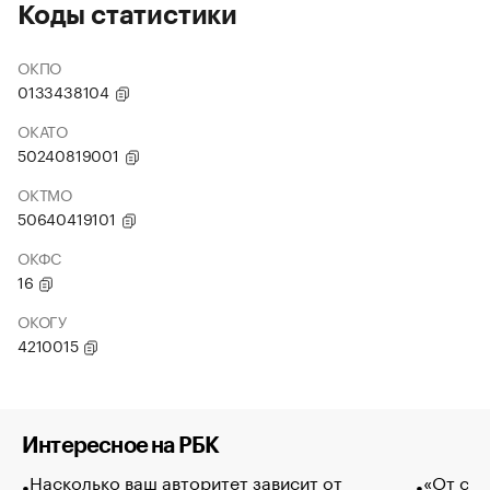
Коды статистики
ОКПО
0133438104
ОКАТО
50240819001
ОКТМО
50640419101
ОКФС
16
ОКОГУ
4210015
Интересное на РБК
Насколько ваш авторитет зависит от
«От спо