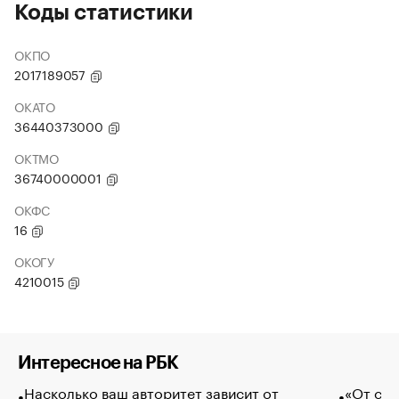
Коды статистики
ОКПО
2017189057
ОКАТО
36440373000
ОКТМО
36740000001
ОКФС
16
ОКОГУ
4210015
Интересное на РБК
Насколько ваш авторитет зависит от
«От спо