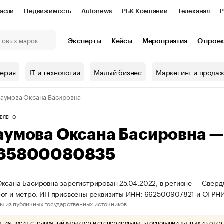
асли
Недвижимость
Autonews
РБК Компании
Телеканал
Р
К Курсы
РБК Life
Тренды
Визионеры
Национальные проекты
Эксперты
Кейсы
Мероприятия
О прое
онный клуб
Исследования
Кредитные рейтинги
Франшизы
Г
терия
IT и технологии
Малый бизнес
Маркетинг и прода
Проверка контрагентов
Политика
Экономика
Бизнес
аумова Оксана Басировна
ы
ВЛЕНО
аумова Оксана Басировна 
65800080835
ксана Басировна зарегистрирован 25.04.2022, в регионе — Свердл
рог и метро. ИП присвоены реквизиты ИНН: 662500907821 и ОГР
ы из публичных государственных источников.
ия носит справочный характер и сгенерирована на основании данных из откр