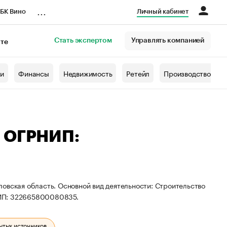
...
БК Вино
Личный кабинет
Стать экспертом
Управлять компанией
кте
азета
жи
Финансы
Недвижимость
Ретейл
Производство
— ОГРНИП:
овская область. Основной вид деятельности: Строительство
НИП: 322665800080835.
ытых источников.