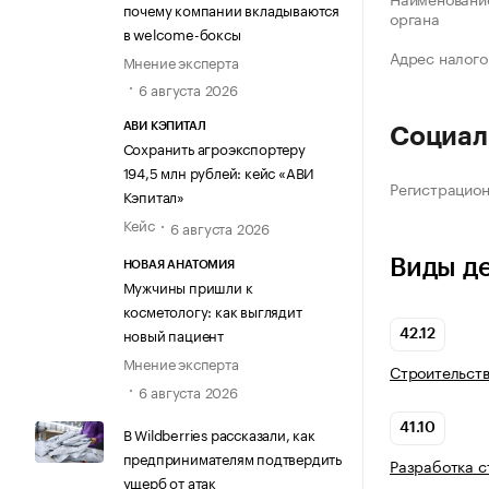
почему компании вкладываются
органа
в welcome-боксы
Адрес налого
Мнение эксперта
6 августа 2026
АВИ КЭПИТАЛ
Социал
Сохранить агроэкспортеру
194,5 млн рублей: кейс «АВИ
Регистрацио
Кэпитал»
Кейс
6 августа 2026
Виды д
НОВАЯ АНАТОМИЯ
Мужчины пришли к
косметологу: как выглядит
новый пациент
42.12
Мнение эксперта
Строительств
6 августа 2026
41.10
В Wildberries рассказали, как
предпринимателям подтвердить
Разработка с
ущерб от атак