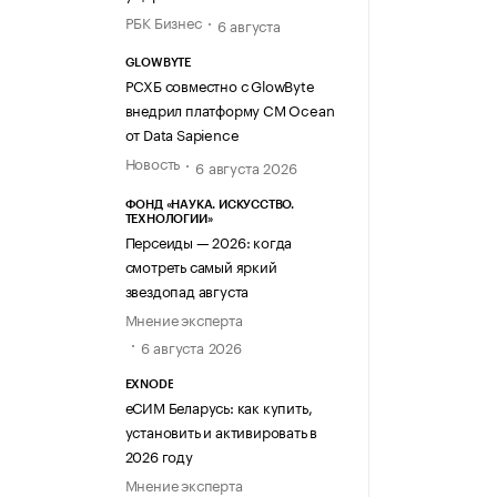
РБК Бизнес
6 августа
GLOWBYTE
РСХБ совместно с GlowByte
внедрил платформу CM Ocean
от Data Sapience
Новость
6 августа 2026
ФОНД «НАУКА. ИСКУССТВО.
ТЕХНОЛОГИИ»
Персеиды — 2026: когда
смотреть самый яркий
звездопад августа
Мнение эксперта
6 августа 2026
EXNODE
еСИМ Беларусь: как купить,
установить и активировать в
2026 году
Мнение эксперта