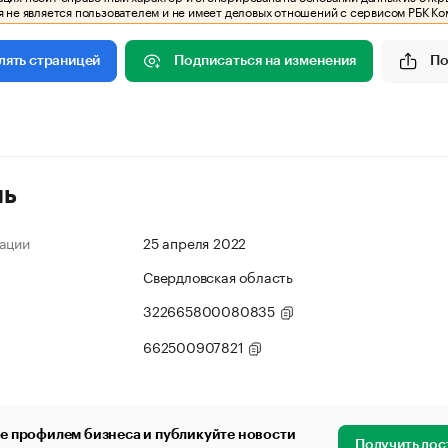
 не является пользователем и не имеет деловых отношений с сервисом РБК Ко
Подписаться на изменения
По
лять страницей
ль
ации
25 апреля 2022
Свердловская область
322665800080835
662500907821
е профилем бизнеса и публикуйте новости
Получить дос