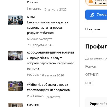
России
Компания
Интервью
6 августа 2026
Управ
АПКБК
Цена молчания: как скрытая
корпоративная агрессия
Профиль
разрушает бизнес
Мнение эксперта
6 августа 2026
Профи
АССОЦИАЦИЯ ПРЕДПРИНИМАТЕЛЕЙ
«Стройдебаты» в Калуге
Дата регистр
собрали строителей калужского
Регион
региона
ОГРНИП
Новость
6 августа 2026
ИНН
Wildberries объявил о новых
мерах поддержки продавцов
РБК Бизнес
6 августа
Управляйт
SMARENT