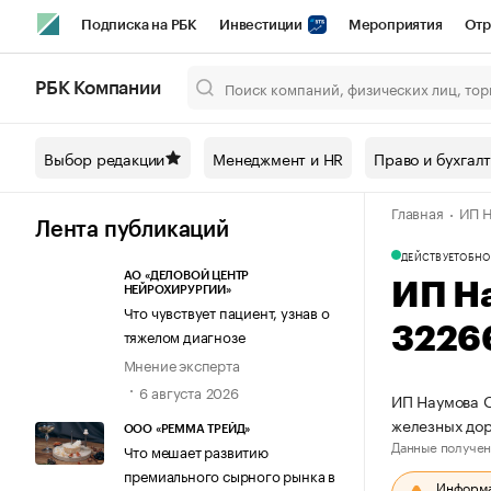
Подписка на РБК
Инвестиции
Мероприятия
Отр
Спорт
Школа управления РБК
РБК Образование
РБ
РБК Компании
Город
Стиль
Крипто
РБК Бизнес-среда
Дискусси
Выбор редакции
Менеджмент и HR
Право и бухгал
Спецпроекты СПб
Конференции СПб
Спецпроекты
Главная
ИП Н
Технологии и медиа
Финансы
Рынок наличной валют
Лента публикаций
ДЕЙСТВУЕТ
ОБНО
АО «ДЕЛОВОЙ ЦЕНТР
ИП Н
НЕЙРОХИРУРГИИ»
Что чувствует пациент, узнав о
3226
тяжелом диагнозе
Мнение эксперта
6 августа 2026
ИП Наумова О
железных до
ООО «РЕММА ТРЕЙД»
Данные получен
Что мешает развитию
премиального сырного рынка в
Информац