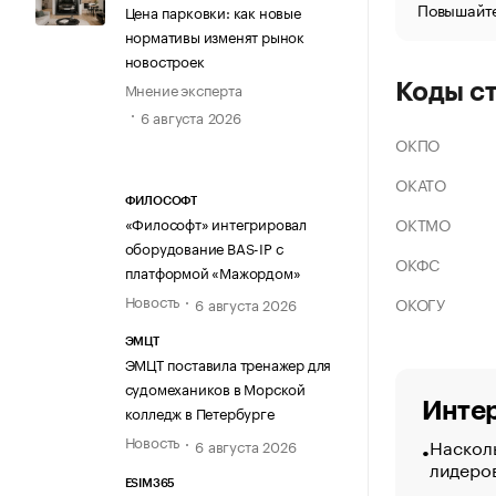
Повышайте
Цена парковки: как новые
нормативы изменят рынок
новостроек
Мнение эксперта
Коды с
6 августа 2026
ОКПО
ОКАТО
ФИЛОСОФТ
ОКТМО
«Философт» интегрировал
оборудование BAS-IP с
ОКФС
платформой «Мажордом»
Новость
ОКОГУ
6 августа 2026
ЭМЦТ
ЭМЦТ поставила тренажер для
судомехаников в Морской
Интер
колледж в Петербурге
Новость
Насколь
6 августа 2026
лидеро
ESIM365