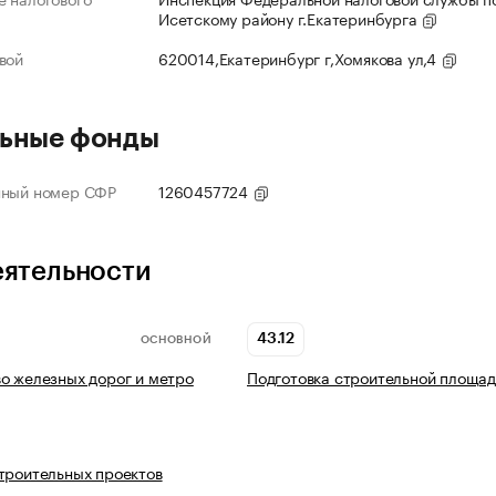
Исетскому району г.Екатеринбурга
вой
620014,Екатеринбург г,Хомякова ул,4
ьные фонды
нный номер СФР
1260457724
еятельности
43.12
ОСНОВНОЙ
о железных дорог и метро
Подготовка строительной площад
троительных проектов