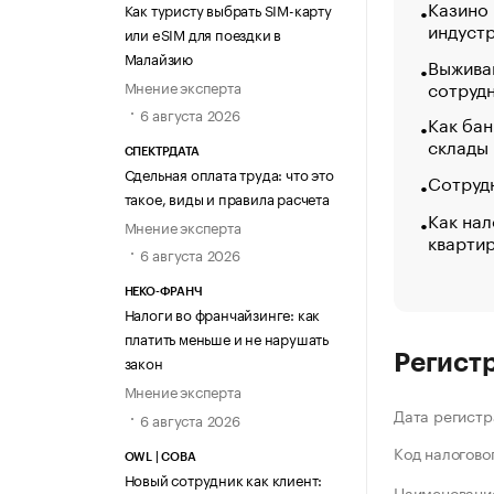
Казино
Как туристу выбрать SIM-карту
индуст
или eSIM для поездки в
Малайзию
Выжива
сотруд
Мнение эксперта
6 августа 2026
Как бан
склады
СПЕКТРДАТА
Сдельная оплата труда: что это
Сотрудн
такое, виды и правила расчета
Как нал
Мнение эксперта
кварти
6 августа 2026
НЕКО-ФРАНЧ
Налоги во франчайзинге: как
платить меньше и не нарушать
Регист
закон
Мнение эксперта
Дата регистр
6 августа 2026
Код налогово
OWL | СОВА
Новый сотрудник как клиент:
Наименование