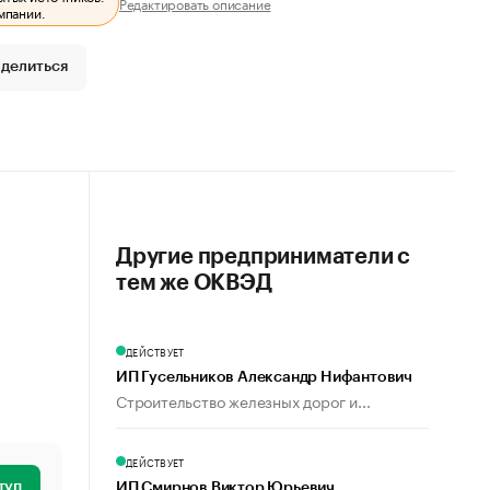
Редактировать описание
мпании.
делиться
Другие предприниматели с
тем же ОКВЭД
ДЕЙСТВУЕТ
ИП Гусельников Александр Нифантович
Строительство железных дорог и...
ДЕЙСТВУЕТ
туп
ИП Смирнов Виктор Юрьевич