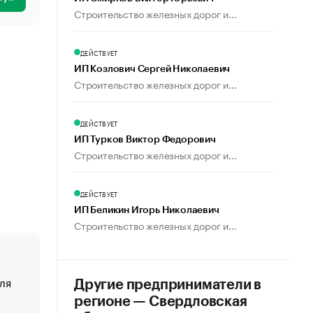
Строительство железных дорог и...
ДЕЙСТВУЕТ
ИП Козлович Сергей Николаевич
Строительство железных дорог и...
ДЕЙСТВУЕТ
ИП Турков Виктор Федорович
Строительство железных дорог и...
ДЕЙСТВУЕТ
ИП Беликин Игорь Николаевич
Строительство железных дорог и...
ля
«От спорта тело стареет иначе». Как живет глава ко
Другие предприниматели в
создавшей GTA
регионе — Свердловская