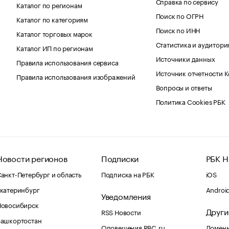
Справка по сервису
Каталог по регионам
Поиск по ОГРН
Каталог по категориям
Поиск по ИНН
Каталог торговых марок
Статистика и аудитори
Каталог ИП по регионам
Источники данных
Правила использования сервиса
Источник отчетности 
Правила использования изображений
Вопросы и ответы
Политика Cookies РБК
Новости регионов
Подписки
РБК Н
анкт-Петербург и область
Подписка на РБК
iOS
катеринбург
Androi
Уведомления
Новосибирск
Други
RSS Новости
Башкортостан
Оповещения RBC.ru
Домены