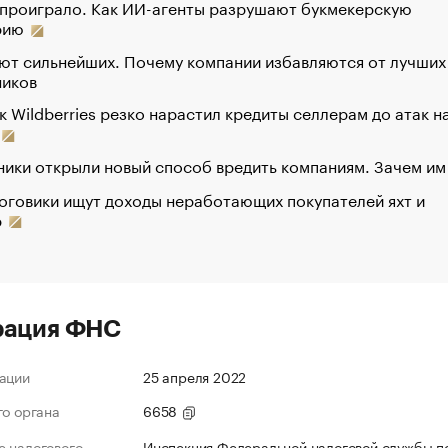
 проиграло. Как ИИ-агенты разрушают букмекерскую
рию
ют сильнейших. Почему компании избавляются от лучших
ников
к Wildberries резко нарастил кредиты селлерам до атак н
ики открыли новый способ вредить компаниям. Зачем им
оговики ищут доходы неработающих покупателей яхт и
р
рация ФНС
ации
25 апреля 2022
го органа
6658
 налогового
Инспекция Федеральной налоговой службы по