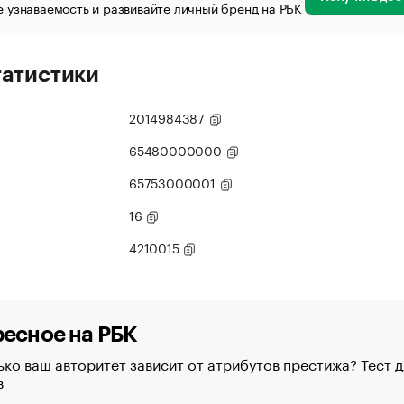
 узнаваемость и развивайте личный бренд на РБК
татистики
2014984387
65480000000
65753000001
16
4210015
есное на РБК
ко ваш авторитет зависит от атрибутов престижа? Тест д
в