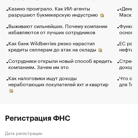
Казино проиграло. Как ИИ-агенты
«Деньги
разрушают букмекерскую индустрию
Маск в 
Выживают сильнейших. Почему компании
Функции
избавляются от лучших сотрудников
основ э
Как банк Wildberries резко нарастил
ЕС раз
кредиты селлерам до атак на склады
нефти —
Сотрудники открыли новый способ вредить
Стресс 
компаниям. Зачем им это
доходов
Как налоговики ищут доходы
Что обв
неработающих покупателей яхт и квартир
для Tel
Регистрация ФНС
Дата регистрации