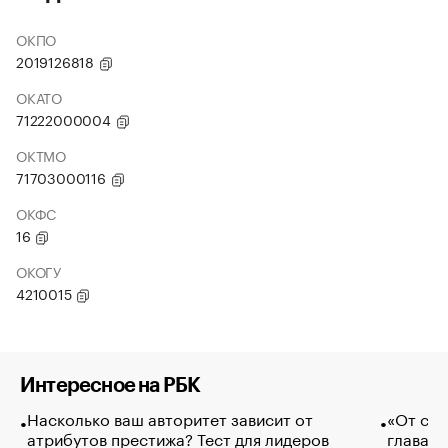
ОКПО
2019126818
ОКАТО
71222000004
ОКТМО
71703000116
ОКФС
16
ОКОГУ
4210015
Интересное на РБК
Насколько ваш авторитет зависит от
«От спо
атрибутов престижа? Тест для лидеров
глава к