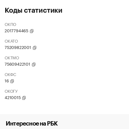
Коды статистики
ОКПО
2017794465
ОКАТО
75209822001
ОКТМО
75609422101
ОКФС
16
ОКОГУ
4210015
Интересное на РБК