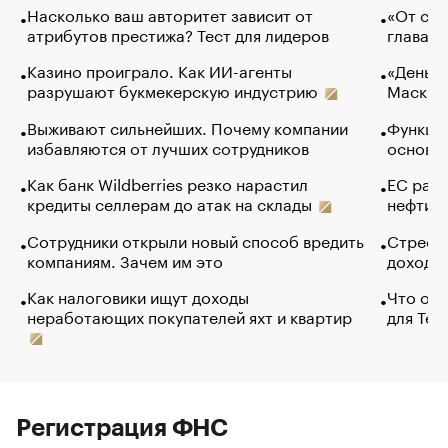
Насколько ваш авторитет зависит от
«От спо
атрибутов престижа? Тест для лидеров
глава к
Казино проиграло. Как ИИ-агенты
«Деньги
разрушают букмекерскую индустрию
Маск в 
Выживают сильнейших. Почему компании
Функции
избавляются от лучших сотрудников
основ э
Как банк Wildberries резко нарастил
ЕС раз
кредиты селлерам до атак на склады
нефти —
Сотрудники открыли новый способ вредить
Стресс 
компаниям. Зачем им это
доходов
Как налоговики ищут доходы
Что обв
неработающих покупателей яхт и квартир
для Tel
Регистрация ФНС