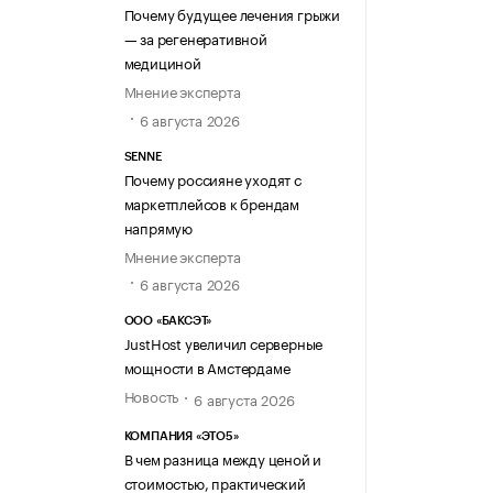
Почему будущее лечения грыжи
— за регенеративной
медициной
Мнение эксперта
6 августа 2026
SENNE
Почему россияне уходят с
маркетплейсов к брендам
напрямую
Мнение эксперта
6 августа 2026
ООО «БАКСЭТ»
JustHost увеличил серверные
мощности в Амстердаме
Новость
6 августа 2026
КОМПАНИЯ «ЭТО5»
В чем разница между ценой и
стоимостью, практический