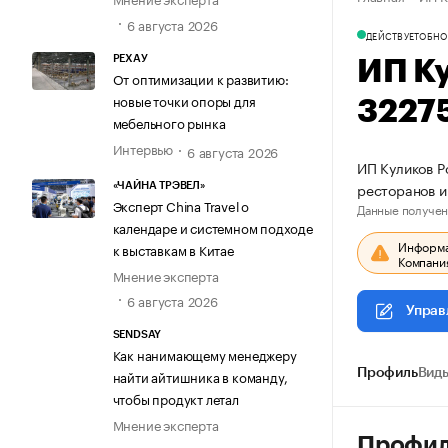
6 августа 2026
ДЕЙСТВУЕТ
ОБНО
РЕХАУ
ИП К
От оптимизации к развитию:
новые точки опоры для
3227
мебельного рынка
Интервью
6 августа 2026
ИП Куликов Р
ресторанов и
«ЧАЙНА ТРЭВЕЛ»
Эксперт China Travel о
Данные получен
календаре и системном подходе
Информац
к выставкам в Китае
Компания
Мнение эксперта
6 августа 2026
Управ
SENDSAY
Как нанимающему менеджеру
Профиль
Виды
найти айтишника в команду,
чтобы продукт летал
Мнение эксперта
Профи