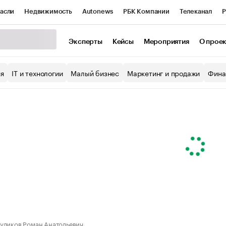
асли
Недвижимость
Autonews
РБК Компании
Телеканал
Р
К Курсы
РБК Life
Тренды
Визионеры
Национальные проекты
Эксперты
Кейсы
Мероприятия
О прое
уб
Исследования
Кредитные рейтинги
Франшизы
Газета
ия
IT и технологии
Малый бизнес
Маркетинг и продажи
Фина
Проверка контрагентов
Политика
Экономика
Бизнес
ы
уликов Роман Анатольевич