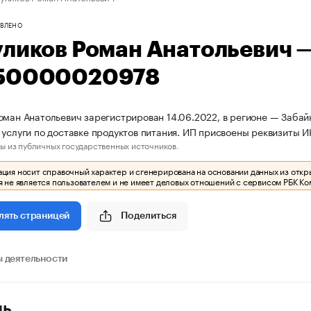
ВЛЕНО
уликов Роман Анатольевич 
50000020978
оман Анатольевич зарегистрирован 14.06.2022, в регионе — Забай
 услуги по доставке продуктов питания. ИП присвоены реквизиты
ы из публичных государственных источников.
ия носит справочный характер и сгенерирована на основании данных из откр
 не является пользователем и не имеет деловых отношений с сервисом РБК Ко
Поделиться
лять страницей
 деятельности
ль