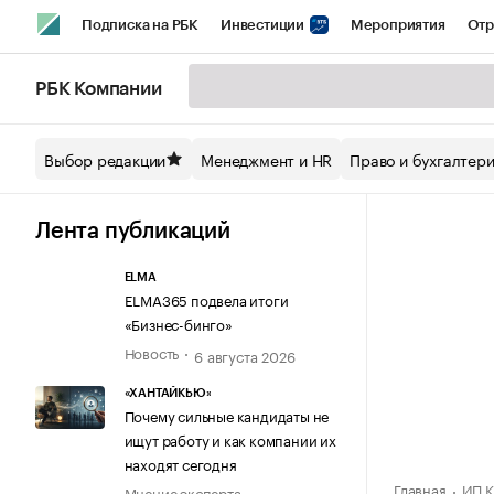
Подписка на РБК
Инвестиции
Мероприятия
Отр
Спорт
Школа управления РБК
РБК Образование
РБ
РБК Компании
Стиль
Крипто
РБК Бизнес-среда
Дискуссионный кл
Выбор редакции
Менеджмент и HR
Право и бухгалтер
Спецпроекты СПб
Конференции СПб
Спецпроекты
Технологии и медиа
Финансы
Рынок наличной валют
Лента публикаций
ELMA
ELMA365 подвела итоги
«Бизнес-бинго»
Новость
6 августа 2026
«ХАНТАЙКЬЮ»
Почему сильные кандидаты не
ищут работу и как компании их
находят сегодня
Главная
ИП К
Мнение эксперта