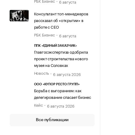
РБК Бизнес
6 августа
Консультант топ-менеджеров
рассказал об «открытии» в
работе с CEO
РБК Бизнес
6 августа
ППК «ЕДИНЫЙ ЗАКАЗЧИК»
Главгосэкспертиза одобрила
проект строительства нового
музея на Соловках
Новость
6 августа 2026
ООО «КУПОР РЕСТО ГРУПП»
Борьба с выгоранием: как
делегирование спасает бизнес
Кейс
6 августа 2026
Все публикации