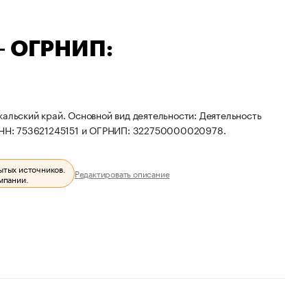
— ОГРНИП:
кальский край. Основной вид деятельности: Деятельность
 ИНН: 753621245151 и ОГРНИП: 322750000020978.
ытых источников.
Редактировать описание
мпании.