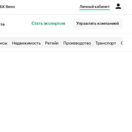
БК Вино
Личный кабинет
Город
Стать экспертом
Управлять компанией
кте
нсы
Недвижимость
Ретейл
Производство
Транспорт
Образ