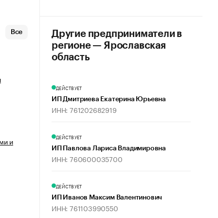
Все
Другие предприниматели в
регионе — Ярославская
область
й
ДЕЙСТВУЕТ
ИП Дмитриева Екатерина Юрьевна
ИНН: 761202682919
ДЕЙСТВУЕТ
ми и
ИП Павлова Лариса Владимировна
ИНН: 760600035700
ДЕЙСТВУЕТ
ИП Иванов Максим Валентинович
ИНН: 761103990550