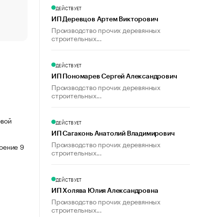
Что обвинения против Павла Дурова значат для Tele
ДЕЙСТВУЕТ
пользователей
ИП Деревцов Артем Викторович
Производство прочих деревянных
строительных...
ДЕЙСТВУЕТ
ИП Пономарев Сергей Александрович
Производство прочих деревянных
строительных...
овой
ДЕЙСТВУЕТ
ИП Сагаконь Анатолий Владимирович
Производство прочих деревянных
роение 9
строительных...
ДЕЙСТВУЕТ
ИП Холява Юлия Александровна
Производство прочих деревянных
строительных...