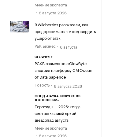
Мнение эксперта
6 августа 2026
В Wildberries рассказали, как
предпринимателям подтвердить
ущерб от атак
РБК Бизнес
6 августа
GLOWBYTE
РСХБ совместно с GlowByte
внедрил платформу CM Ocean
от Data Sapience
Новость
6 августа 2026
ФОНД «НАУКА. ИСКУССТВО.
ТЕХНОЛОГИИ»
Персеиды — 2026: когда
смотреть самый яркий
звездопад августа
Мнение эксперта
6 августа 2026