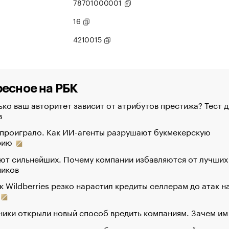
78701000001
16
4210015
есное на РБК
ко ваш авторитет зависит от атрибутов престижа? Тест д
в
 проиграло. Как ИИ-агенты разрушают букмекерскую
рию
ют сильнейших. Почему компании избавляются от лучших
ников
к Wildberries резко нарастил кредиты селлерам до атак н
ики открыли новый способ вредить компаниям. Зачем им