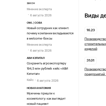
закон
Мнение эксперта
6 августа 2026
Виды д
OWL | СОВА
Новый сотрудник как клиент:
16.23
почему компании вкладываются
в welcome-боксы
Производство
строительных
Мнение эксперта
изделий
6 августа 2026
АВИ КЭПИТАЛ
31.01
Сохранить агроэкспортеру
194,5 млн рублей: кейс «АВИ
Производство
Кэпитал»
предприятий 
Кейс
6 августа 2026
НОВАЯ АНАТОМИЯ
Мужчины пришли к
косметологу: как выглядит
новый пациент