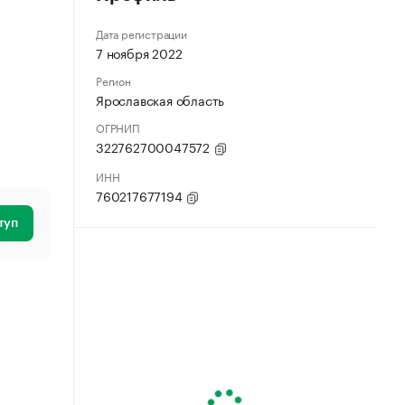
Дата регистрации
7 ноября 2022
Регион
Ярославская область
ОГРНИП
322762700047572
ИНН
760217677194
туп