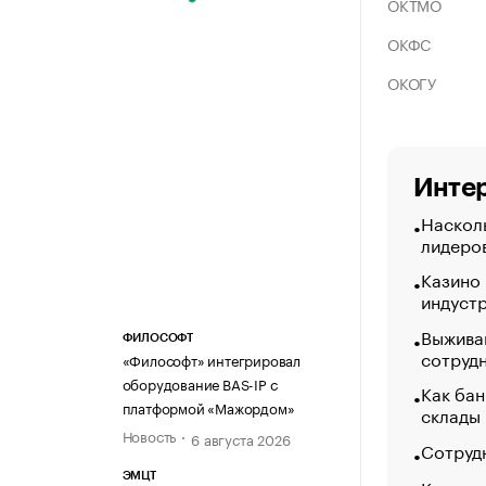
ОКТМО
ОКФС
ОКОГУ
Интер
Насколь
лидеро
Казино
индуст
Выжива
ФИЛОСОФТ
сотруд
«Философт» интегрировал
оборудование BAS-IP с
Как бан
платформой «Мажордом»
склады
Новость
6 августа 2026
Сотрудн
ЭМЦТ