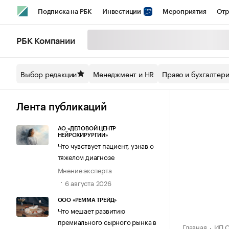
Подписка на РБК
Инвестиции
Мероприятия
Отр
Спорт
Школа управления РБК
РБК Образование
РБ
РБК Компании
Стиль
Крипто
РБК Бизнес-среда
Дискуссионный кл
Выбор редакции
Менеджмент и HR
Право и бухгалтер
Спецпроекты СПб
Конференции СПб
Спецпроекты
Технологии и медиа
Финансы
Рынок наличной валют
Лента публикаций
АО «ДЕЛОВОЙ ЦЕНТР
НЕЙРОХИРУРГИИ»
Что чувствует пациент, узнав о
тяжелом диагнозе
Мнение эксперта
6 августа 2026
ООО «РЕММА ТРЕЙД»
Что мешает развитию
премиального сырного рынка в
Главная
ИП С