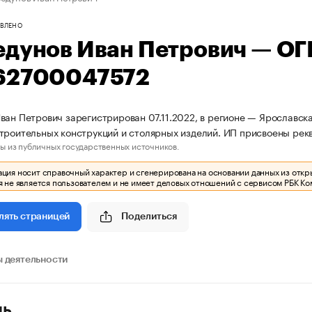
ВЛЕНО
едунов Иван Петрович — О
62700047572
ван Петрович зарегистрирован 07.11.2022, в регионе — Ярославска
троительных конструкций и столярных изделий. ИП присвоены ре
ы из публичных государственных источников.
ия носит справочный характер и сгенерирована на основании данных из откр
 не является пользователем и не имеет деловых отношений с сервисом РБК Ко
Поделиться
лять страницей
 деятельности
ль