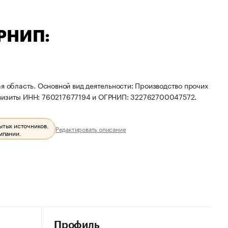
ГРНИП:
я область. Основной вид деятельности: Производство прочих
квизиты ИНН: 760217677194 и ОГРНИП: 322762700047572.
ытых источников.
Редактировать описание
мпании.
Профиль