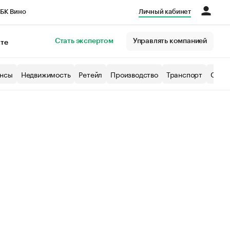
БК Вино
Личный кабинет
Город
Стать экспертом
Управлять компанией
кте
нсы
Недвижимость
Ретейл
Производство
Транспорт
Образ