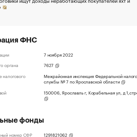
оговики ищут доходы неработающих покупателей яхт и
р
рация ФНС
ации
7 ноября 2022
го органа
7627
 налогового
Межрайонная инспекция Федеральной налог
службы № 7 по Ярославской области
вой
150006, Ярославль г, Корабельная ул, д 1,ст
ьные фонды
нный номер СФР
1291821062