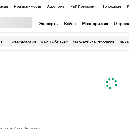
асли
Недвижимость
Autonews
РБК Компании
Телеканал
Р
К Курсы
РБК Life
Тренды
Визионеры
Национальные проекты
Эксперты
Кейсы
Мероприятия
О прое
уб
Исследования
Кредитные рейтинги
Франшизы
Газета
ия
IT и технологии
Малый бизнес
Маркетинг и продажи
Фина
Проверка контрагентов
Политика
Экономика
Бизнес
ы
едунов Иван Петрович