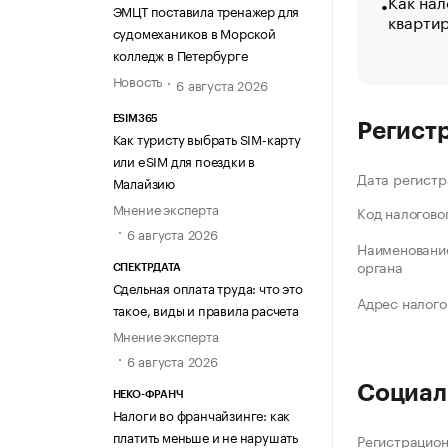
Как нал
ЭМЦТ поставила тренажер для
кварти
судомехаников в Морской
колледж в Петербурге
Новость
6 августа 2026
ESIM365
Регист
Как туристу выбрать SIM-карту
или eSIM для поездки в
Дата регистр
Малайзию
Мнение эксперта
Код налогово
6 августа 2026
Наименование
органа
СПЕКТРДАТА
Сдельная оплата труда: что это
Адрес налого
такое, виды и правила расчета
Мнение эксперта
6 августа 2026
Социал
НЕКО-ФРАНЧ
Налоги во франчайзинге: как
платить меньше и не нарушать
Регистрацио