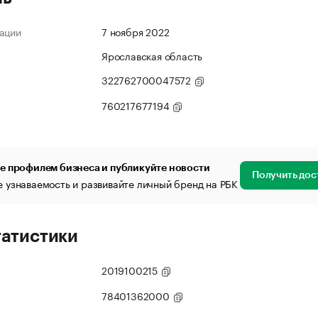
ации
7 ноября 2022
Ярославская область
322762700047572
760217677194
е профилем бизнеса и публикуйте новости
Получить дос
 узнаваемость и развивайте личный бренд на РБК
татистики
2019100215
78401362000