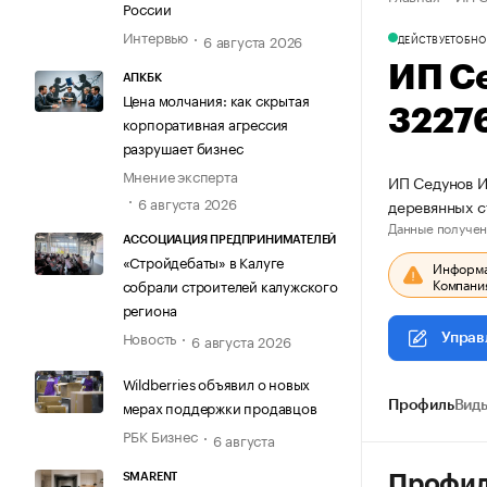
России
Интервью
6 августа 2026
ДЕЙСТВУЕТ
ОБНО
ИП С
АПКБК
Цена молчания: как скрытая
3227
корпоративная агрессия
разрушает бизнес
Мнение эксперта
ИП Седунов И
6 августа 2026
деревянных с
Данные получен
АССОЦИАЦИЯ ПРЕДПРИНИМАТЕЛЕЙ
«Стройдебаты» в Калуге
Информац
Компания
собрали строителей калужского
региона
Новость
6 августа 2026
Управ
Wildberries объявил о новых
мерах поддержки продавцов
Профиль
Виды
РБК Бизнес
6 августа
SMARENT
Профи