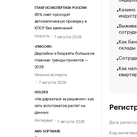
Казино
ГЛАВГОСЭКСПЕРТИЗА РОССИИ
95% смет проходят
индуст
автоматическую проверку в
Выжива
КПСР без замечаний
сотруд
Новость
7 августа 2026
Как бан
склады
«ПМСОФТ»
Дедлайны и бюджеты больше не
Сотрудн
главные: тренды проектов —
2026
Как нал
кварти
Мнение эксперта
7 августа 2026
GOLDEX
«Не держаться за решения»: как
сеть золотоматов растет на
Регист
данных
Интервью
7 августа 2026
Дата регистр
Код налогово
AMS SOFTWARE