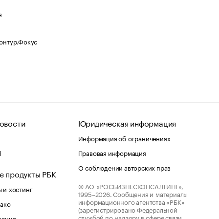
я
Контур.Фокус
овости
Юридическая информация
Информация об ограничениях
d
Правовая информация
О соблюдении авторских прав
е продукты РБК
© АО «РОСБИЗНЕСКОНСАЛТИНГ»,
 и хостинг
1995–2026.
Сообщения и материалы
информационного агентства «РБК»
лако
(зарегистрировано Федеральной
службой по надзору в сфере связи,
шения