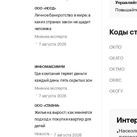
Управляйт
Повышайте
ООО «НССД»
Личное банкротство в мире: в
каких странах закон не щадит
человека
Коды с
Мнение эксперта
7 августа 2026
ОКПО
ОКАТО
ОКТМО
ИНФОМАКСИМУМ
Где компания теряет деньги
ОКФС
каждый день: пять скрытых зон
Мнение эксперта
ОКОГУ
7 августа 2026
ООО «СТАВНИ»
Жилье на вырост: как меняется
подход к покупке квартир для
Интер
детей
Насколь
Новость
7 августа 2026
лидеро