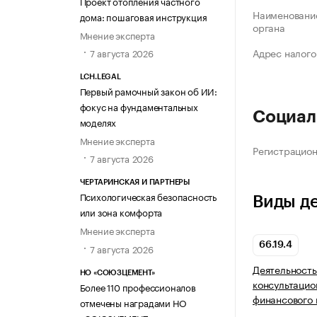
Проект отопления частного
Наименование
дома: пошаговая инструкция
органа
Мнение эксперта
Адрес налого
7 августа 2026
LCH.LEGAL
Первый рамочный закон об ИИ:
фокус на фундаментальных
Социал
моделях
Мнение эксперта
Регистрацио
7 августа 2026
ЧЕРТАРИНСКАЯ И ПАРТНЕРЫ
Психологическая безопасность
Виды д
или зона комфорта
Мнение эксперта
66.19.4
7 августа 2026
Деятельность
НО «СОЮЗЦЕМЕНТ»
консультацио
Более 110 профессионалов
финансового 
отмечены наградами НО