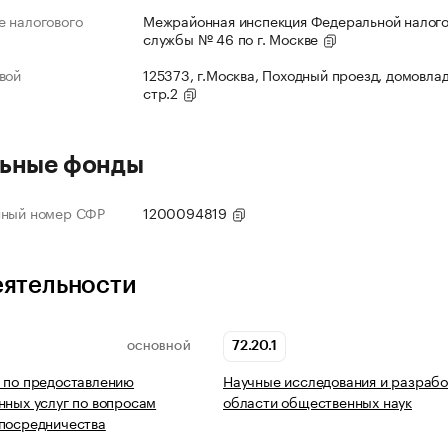
 налогового
Межрайонная инспекция Федеральной налог
службы № 46 по г. Москве
вой
125373, г.Москва, Походный проезд, домовлад
стр.2
ьные фонды
нный номер СФР
1200094819
еятельности
72.20.1
ОСНОВНОЙ
 по предоставлению
Научные исследования и разрабо
нных услуг по вопросам
области общественных наук
посредничества