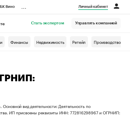
...
БК Вино
Личный кабинет
Стать экспертом
Управлять компанией
кте
азета
жи
Финансы
Недвижимость
Ретейл
Производство
ОГРНИП:
. Основной вид деятельности: Деятельность по
ства. ИП присвоены реквизиты ИНН: 772816298967 и ОГРНИП: