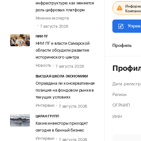
инфраструктуре: как меняется
Информац
роль цифровых платформ
Компания
Мнение эксперта
7 августа 2026
Управ
НИИ ПГ
НИИ ПГ и власти Самарской
Профиль
области обсудили развитие
исторического центра
Новость
7 августа 2026
Профи
ВЫСШАЯ ШКОЛА ЭКОНОМИКИ
Оправдана ли консервативная
Дата регистр
позиция на фондовом рынке в
Регион
текущих условиях
ОГРНИП
Интервью
7 августа 2026
ИНН
ЦАРАН ГРУПП
Какие инвесторы приходят
сегодня в банный бизнес
Интервью
7 августа 2026