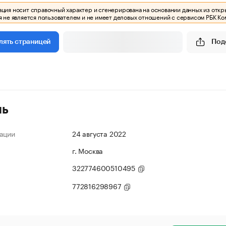
ия носит справочный характер и сгенерирована на основании данных из откр
 не является пользователем и не имеет деловых отношений с сервисом РБК Ко
Под
лять страницей
ль
ации
24 августа 2022
г. Москва
322774600510495
772816298967