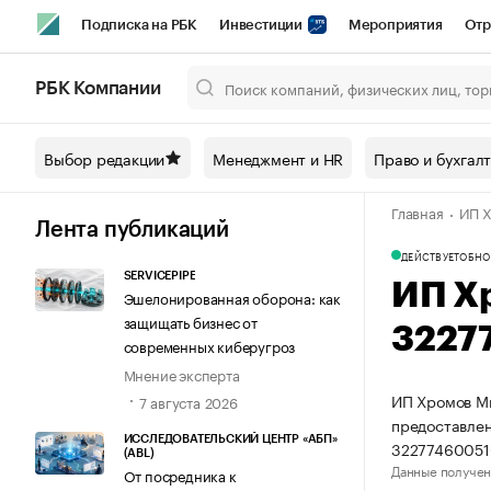
Подписка на РБК
Инвестиции
Мероприятия
Отр
Спорт
Школа управления РБК
РБК Образование
РБ
РБК Компании
Город
Стиль
Крипто
РБК Бизнес-среда
Дискусси
Выбор редакции
Менеджмент и HR
Право и бухгал
Спецпроекты СПб
Конференции СПб
Спецпроекты
Главная
ИП Х
Технологии и медиа
Финансы
Рынок наличной валют
Лента публикаций
ДЕЙСТВУЕТ
ОБНО
SERVICEPIPE
ИП Х
Эшелонированная оборона: как
защищать бизнес от
3227
современных киберугроз
Мнение эксперта
ИП Хромов Ми
7 августа 2026
предоставлен
ИССЛЕДОВАТЕЛЬСКИЙ ЦЕНТР «АБП»
32277460051
(ABL)
Данные получен
От посредника к