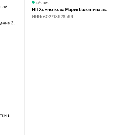
ДЕЙСТВУЕТ
овой
ИП Хомченкова Мария Валентиновна
ИНН: 602718926599
ение 3,
тки в