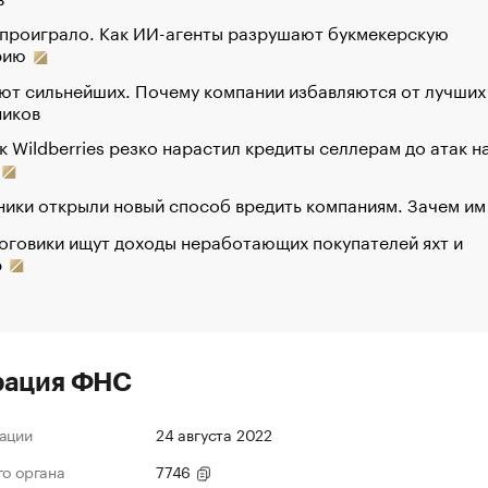
 проиграло. Как ИИ-агенты разрушают букмекерскую
рию
ют сильнейших. Почему компании избавляются от лучших
ников
к Wildberries резко нарастил кредиты селлерам до атак н
ики открыли новый способ вредить компаниям. Зачем им
оговики ищут доходы неработающих покупателей яхт и
р
рация ФНС
ации
24 августа 2022
го органа
7746