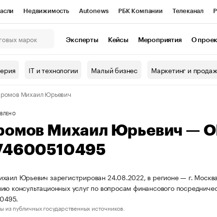
асли
Недвижимость
Autonews
РБК Компании
Телеканал
Р
К Курсы
РБК Life
Тренды
Визионеры
Национальные проекты
Эксперты
Кейсы
Мероприятия
О прое
онный клуб
Исследования
Кредитные рейтинги
Франшизы
Г
терия
IT и технологии
Малый бизнес
Маркетинг и прода
Проверка контрагентов
Политика
Экономика
Бизнес
ромов Михаил Юрьевич
ы
ВЛЕНО
ромов Михаил Юрьевич — 
74600510495
хаил Юрьевич зарегистрирован 24.08.2022, в регионе — г. Москва
ию консультационных услуг по вопросам финансового посредниче
0495.
ы из публичных государственных источников.