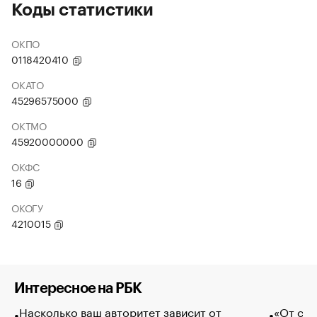
Коды статистики
ОКПО
0118420410
ОКАТО
45296575000
ОКТМО
45920000000
ОКФС
16
ОКОГУ
4210015
Интересное на РБК
Насколько ваш авторитет зависит от
«От спо