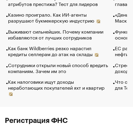
атрибутов престижа? Тест для лидеров
глава к
Казино проиграло. Как ИИ-агенты
«Деньги
разрушают букмекерскую индустрию
Маск в 
Выживают сильнейших. Почему компании
Функции
избавляются от лучших сотрудников
основ э
Как банк Wildberries резко нарастил
ЕС раз
кредиты селлерам до атак на склады
нефти —
Сотрудники открыли новый способ вредить
Стресс 
компаниям. Зачем им это
доходов
Как налоговики ищут доходы
Что обв
неработающих покупателей яхт и квартир
для Tel
Регистрация ФНС