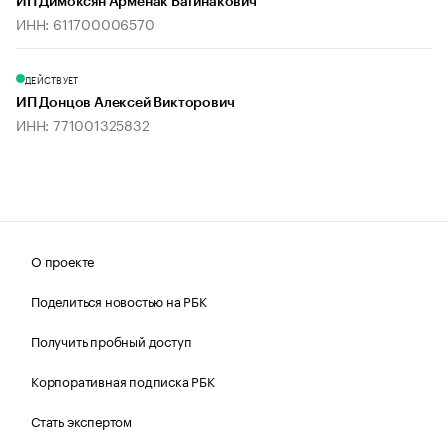
ИП Димоксян Арменак Вагинакович
ИНН: 611700006570
ДЕЙСТВУЕТ
ИП Донцов Алексей Викторович
ИНН: 771001325832
О проекте
Поделиться новостью на РБК
Получить пробный доступ
Корпоративная подписка РБК
Стать экспертом