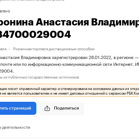
ВЛЕНО
ронина Анастасия Владими
84700029004
овля
Розничная торговля дистанционным способом
настасия Владимировна зарегистрирован 28.01.2022, в регионе — г
 почте или по информационно-коммуникационной сети Интернет. 
29004.
ы из публичных государственных источников.
ия носит справочный характер и сгенерирована на основании данных из откр
 не является пользователем и не имеет деловых отношений с сервисом РБК Ко
Поделиться
лять страницей
 деятельности