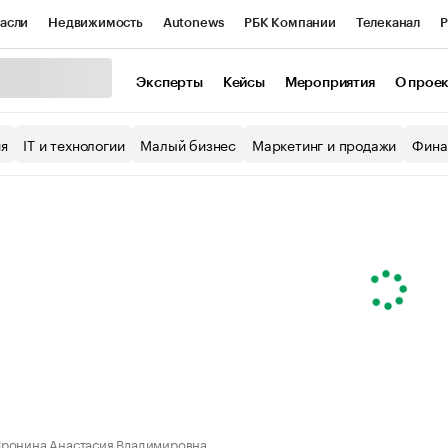
асли
Недвижимость
Autonews
РБК Компании
Телеканал
Р
К Курсы
РБК Life
Тренды
Визионеры
Национальные проекты
Эксперты
Кейсы
Мероприятия
О прое
уб
Исследования
Кредитные рейтинги
Франшизы
Газета
ия
IT и технологии
Малый бизнес
Маркетинг и продажи
Фина
Проверка контрагентов
Политика
Экономика
Бизнес
ы
ронина Анастасия Владимировна