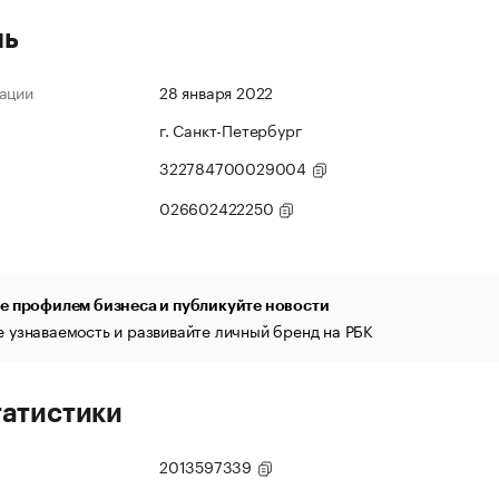
ль
ации
28 января 2022
г. Санкт-Петербург
322784700029004
026602422250
е профилем бизнеса и публикуйте новости
 узнаваемость и развивайте личный бренд на РБК
татистики
2013597339