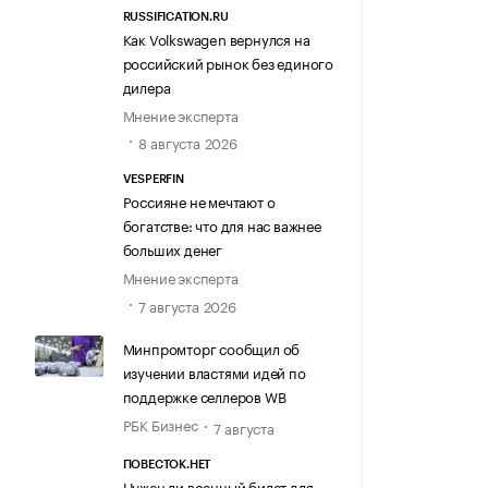
RUSSIFICATION.RU
Как Volkswagen вернулся на
российский рынок без единого
дилера
Мнение эксперта
8 августа 2026
VESPERFIN
Россияне не мечтают о
богатстве: что для нас важнее
больших денег
Мнение эксперта
7 августа 2026
Минпромторг сообщил об
изучении властями идей по
поддержке селлеров WB
РБК Бизнес
7 августа
ПОВЕСТОК.НЕТ
Нужен ли военный билет для