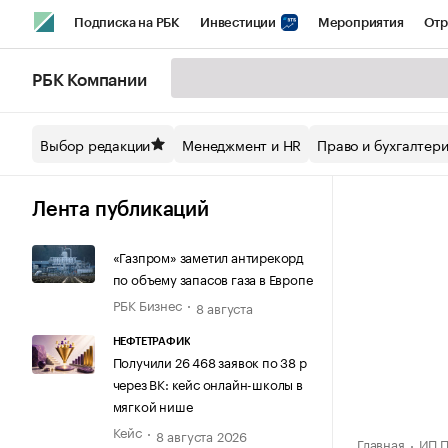
Подписка на РБК
Инвестиции
Мероприятия
Отр
Спорт
Школа управления РБК
РБК Образование
РБ
РБК Компании
Стиль
Крипто
РБК Бизнес-среда
Дискуссионный кл
Выбор редакции
Менеджмент и HR
Право и бухгалтер
Спецпроекты СПб
Конференции СПб
Спецпроекты
Технологии и медиа
Финансы
Рынок наличной валют
Лента публикаций
«Газпром» заметил антирекорд
по объему запасов газа в Европе
РБК Бизнес
8 августа
НЕФТЕТРАФИК
Получили 26 468 заявок по 38 р
через ВК: кейс онлайн-школы в
мягкой нише
Кейс
8 августа 2026
Главная
ИП П