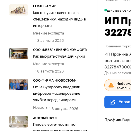
НЕФТЕТРАФИК
ДЕЙСТВУЕТ
ОБНО
Как получить клиентов на
спецтехнику: находим лиды в
ИП П
интернете
3227
Мнение эксперта
8 августа 2026
Розничная торг
ООО «МЕБЕЛЬ БИЗНЕС КОМФОРТ»
ИП Пронина А
Как выбрать стулья для кухни
розничная по
Мнение эксперта
3227847000
8 августа 2026
Данные получен
ООО ФИРМА «НОВОСТОМ»
Информац
Smile Symphony внедрили
Компания
цифровое моделирование
улыбки перед винирами
Управ
Новость
8 августа 2026
ЗЕЛЁНЫЙ ЛИСТ
Профиль
Виды
Гипоаллергенность: что
скрывается за модным словом