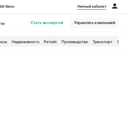
БК Вино
Личный кабинет
Город
Стать экспертом
Управлять компанией
кте
нсы
Недвижимость
Ретейл
Производство
Транспорт
Образ