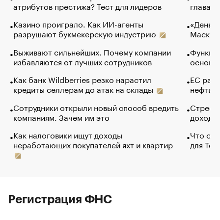
атрибутов престижа? Тест для лидеров
глава к
Казино проиграло. Как ИИ-агенты
«Деньги
разрушают букмекерскую индустрию
Маск в 
Выживают сильнейших. Почему компании
Функции
избавляются от лучших сотрудников
основ э
Как банк Wildberries резко нарастил
ЕС раз
кредиты селлерам до атак на склады
нефти —
Сотрудники открыли новый способ вредить
Стресс 
компаниям. Зачем им это
доходов
Как налоговики ищут доходы
Что обв
неработающих покупателей яхт и квартир
для Tel
Регистрация ФНС