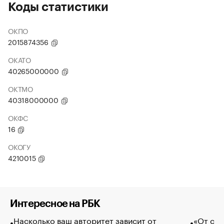
Коды статистики
ОКПО
2015874356
ОКАТО
40265000000
ОКТМО
40318000000
ОКФС
16
ОКОГУ
4210015
Интересное на РБК
Насколько ваш авторитет зависит от
«От спо