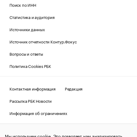
Поиск по ИНН
Статистика и аудитория
Источники данных
Источник отчетности Контур.Фокус
Вопросы и ответы
Политика Cookies РБК
Контактная информация
Редакция
Рассылка РБК Новости
Информация об ограничениях
Правовая информация
О соблюдении авторских прав
Мы используем cookie. Это позволяет нам анализировать
© АО «РОСБИЗНЕСКОНСАЛТИНГ»,
1995–2026.
Сообщения