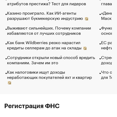
атрибутов престижа? Тест для лидеров
глава к
Казино проиграло. Как ИИ-агенты
«Деньги
разрушают букмекерскую индустрию
Маск в 
Выживают сильнейших. Почему компании
Функции
избавляются от лучших сотрудников
основ э
Как банк Wildberries резко нарастил
ЕС раз
кредиты селлерам до атак на склады
нефти —
Сотрудники открыли новый способ вредить
Стресс 
компаниям. Зачем им это
доходов
Как налоговики ищут доходы
Что обв
неработающих покупателей яхт и квартир
для Tel
Регистрация ФНС