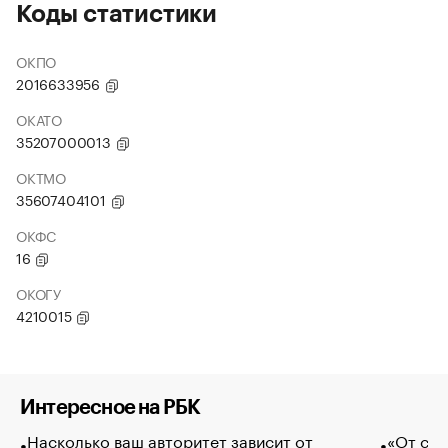
Коды статистики
ОКПО
2016633956
ОКАТО
35207000013
ОКТМО
35607404101
ОКФС
16
ОКОГУ
4210015
Интересное на РБК
Насколько ваш авторитет зависит от
«От спо