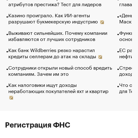
атрибутов престижа? Тест для лидеров
глава к
Казино проиграло. Как ИИ-агенты
«Деньги
разрушают букмекерскую индустрию
Маск в 
Выживают сильнейших. Почему компании
Функции
избавляются от лучших сотрудников
основ э
Как банк Wildberries резко нарастил
ЕС раз
кредиты селлерам до атак на склады
нефти —
Сотрудники открыли новый способ вредить
Стресс 
компаниям. Зачем им это
доходов
Как налоговики ищут доходы
Что обв
неработающих покупателей яхт и квартир
для Tel
Регистрация ФНС