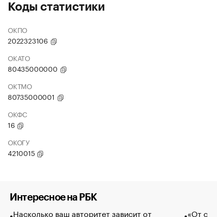
Коды статистики
ОКПО
2022323106
ОКАТО
80435000000
ОКТМО
80735000001
ОКФС
16
ОКОГУ
4210015
Интересное на РБК
Насколько ваш авторитет зависит от
«От спо