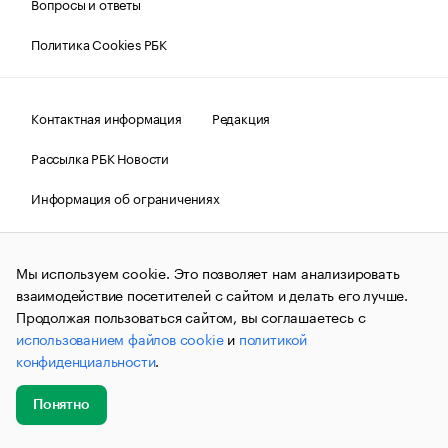
Вопросы и ответы
Политика Cookies РБК
Контактная информация
Редакция
Рассылка РБК Новости
Информация об ограничениях
Правовая информация
О соблюдении авторских прав
Мы используем cookie. Это позволяет нам анализировать
© АО «РОСБИЗНЕСКОНСАЛТИНГ»,
1995–2026.
Сообщения
и материалы информационного агентства «РБК»
взаимодействие посетителей с сайтом и делать его лучше.
(зарегистрировано Федеральной службой по надзору в сфере
Продолжая пользоваться сайтом, вы соглашаетесь с
связи, информационных технологий и массовых
использованием файлов cookie
и
политикой
коммуникаций (Роскомнадзор) 09.12.2015 за номером ИА
№ФС77-63848) сопровождаются пометкой «РБК». Отдельные
конфиденциальности
.
публикации могут содержать информацию,
не предназначенную для пользователей
до 18 лет.
companycardsfeedback@rbc.ru
Понятно
Добавить
Главное
Эксперты
Кейсы
Мероприятия
новость