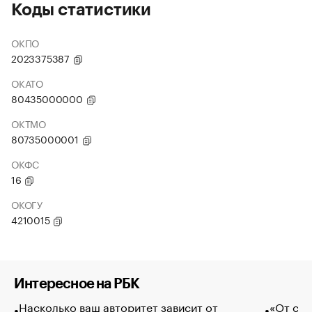
Коды статистики
ОКПО
2023375387
ОКАТО
80435000000
ОКТМО
80735000001
ОКФС
16
ОКОГУ
4210015
Интересное на РБК
Насколько ваш авторитет зависит от
«От спо