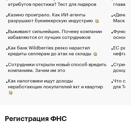
атрибутов престижа? Тест для лидеров
глава к
Казино проиграло. Как ИИ-агенты
«Деньги
разрушают букмекерскую индустрию
Маск в 
Выживают сильнейших. Почему компании
Функции
избавляются от лучших сотрудников
основ э
Как банк Wildberries резко нарастил
ЕС раз
кредиты селлерам до атак на склады
нефти —
Сотрудники открыли новый способ вредить
Стресс 
компаниям. Зачем им это
доходов
Как налоговики ищут доходы
Что обв
неработающих покупателей яхт и квартир
для Tel
Регистрация ФНС