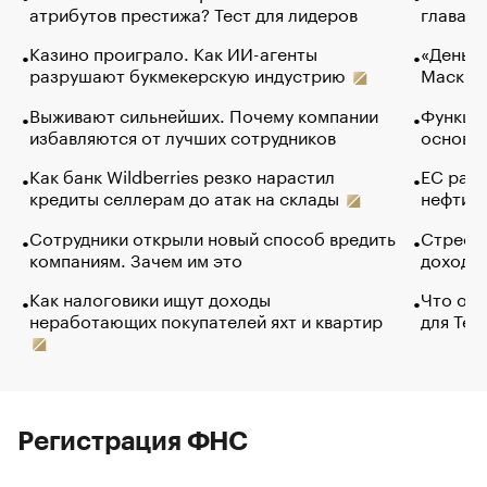
атрибутов престижа? Тест для лидеров
глава к
Казино проиграло. Как ИИ-агенты
«Деньги
разрушают букмекерскую индустрию
Маск в 
Выживают сильнейших. Почему компании
Функции
избавляются от лучших сотрудников
основ э
Как банк Wildberries резко нарастил
ЕС раз
кредиты селлерам до атак на склады
нефти —
Сотрудники открыли новый способ вредить
Стресс 
компаниям. Зачем им это
доходов
Как налоговики ищут доходы
Что обв
неработающих покупателей яхт и квартир
для Tel
Регистрация ФНС