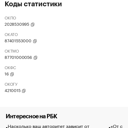
Коды статистики
ОКПО
2028530995
ОКАТО
87401553000
ОКТМО
87701000056
ОКФС
16
ОКОГУ
4210015
Интересное на РБК
Насколько ваш авторитет зависит от
«От спо