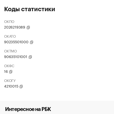
Коды статистики
ОКПО
2026219389
ОКАТО
90235501000
ОКТМО
90635101001
ОКФС
16
ОКОГУ
4210015
Интересное на РБК