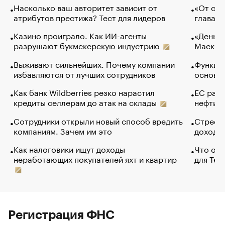
Насколько ваш авторитет зависит от
«От спо
атрибутов престижа? Тест для лидеров
глава к
Казино проиграло. Как ИИ-агенты
«Деньги
разрушают букмекерскую индустрию
Маск в 
Выживают сильнейших. Почему компании
Функции
избавляются от лучших сотрудников
основ э
Как банк Wildberries резко нарастил
ЕС раз
кредиты селлерам до атак на склады
нефти —
Сотрудники открыли новый способ вредить
Стресс 
компаниям. Зачем им это
доходов
Как налоговики ищут доходы
Что обв
неработающих покупателей яхт и квартир
для Tel
Регистрация ФНС