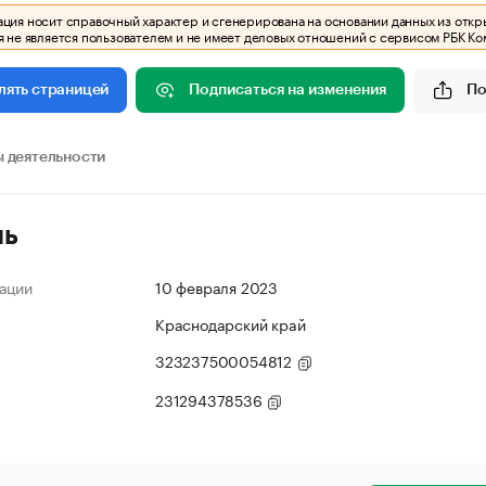
ия носит справочный характер и сгенерирована на основании данных из откр
 не является пользователем и не имеет деловых отношений с сервисом РБК Ко
Подписаться на изменения
По
лять страницей
 деятельности
ль
ации
10 февраля 2023
Краснодарский край
323237500054812
231294378536