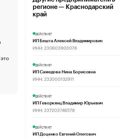
регионе — Краснодарский
«Деньги будут не нужны»: что рассказал Маск в инт
Economist
край
Функции менеджмента: пять ключевых основ эффект
управления
ДЕЙСТВУЕТ
а
ЕС разрешил конфискацию российской нефти — чем
ИП Бешта Алексей Владимирович
Москва
ИНН: 230603903078
 это
Стресс обеспеченных людей: почему рост доходов 
счастья
ДЕЙСТВУЕТ
Что обвинения против Павла Дурова значат для Tele
ИП Самедова Нина Борисовна
ИНН: 232000132911
пользователей
ДЕЙСТВУЕТ
ИП Геворкянц Владимир Юрьевич
ИНН: 237203746578
ДЕЙСТВУЕТ
ИП Доценко Евгений Олегович