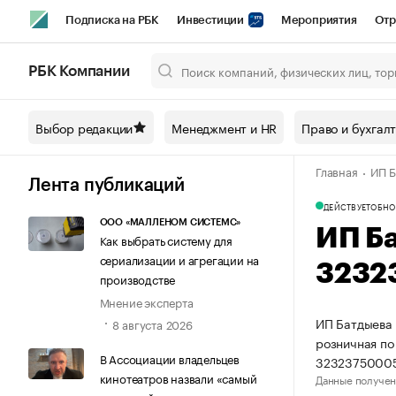
Подписка на РБК
Инвестиции
Мероприятия
Отр
Спорт
Школа управления РБК
РБК Образование
РБ
РБК Компании
Город
Стиль
Крипто
РБК Бизнес-среда
Дискусси
Выбор редакции
Менеджмент и HR
Право и бухгал
Спецпроекты СПб
Конференции СПб
Спецпроекты
Главная
ИП Б
Технологии и медиа
Финансы
Рынок наличной валют
Лента публикаций
ДЕЙСТВУЕТ
ОБНО
ООО «МАЛЛЕНОМ СИСТЕМС»
ИП Б
Как выбрать систему для
сериализации и агрегации на
3232
производстве
Мнение эксперта
ИП Батдыева 
8 августа 2026
розничная по
В Ассоциации владельцев
32323750005
кинотеатров назвали «самый
Данные получен