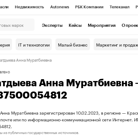
асли
Недвижимость
Autonews
РБК Компании
Телеканал
Р
К Курсы
РБК Life
Тренды
Визионеры
Национальные проекты
Эксперты
Кейсы
Мероприятия
О прое
онный клуб
Исследования
Кредитные рейтинги
Франшизы
Г
терия
IT и технологии
Малый бизнес
Маркетинг и прода
Проверка контрагентов
Политика
Экономика
Бизнес
атдыева Анна Муратбиевна
ы
ВЛЕНО
атдыева Анна Муратбиевна
37500054812
Анна Муратбиевна зарегистрирован 10.02.2023, в регионе — Красн
 почте или по информационно-коммуникационной сети Интернет. 
4812.
ы из публичных государственных источников.