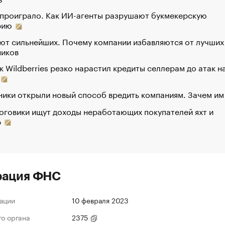
 проиграло. Как ИИ-агенты разрушают букмекерскую
рию
ют сильнейших. Почему компании избавляются от лучших
ников
к Wildberries резко нарастил кредиты селлерам до атак н
ики открыли новый способ вредить компаниям. Зачем им
оговики ищут доходы неработающих покупателей яхт и
р
рация ФНС
ации
10 февраля 2023
го органа
2375