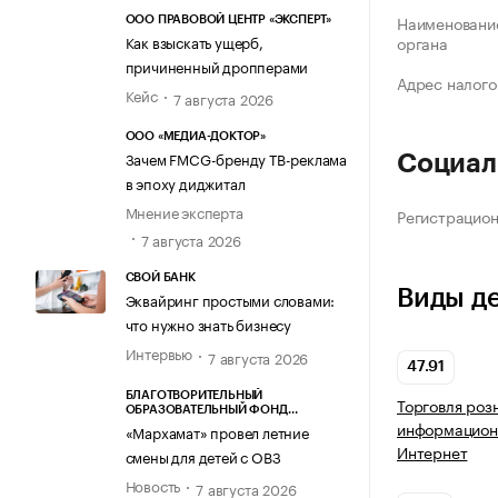
Наименование
ООО ПРАВОВОЙ ЦЕНТР «ЭКСПЕРТ»
Как взыскать ущерб,
органа
причиненный дропперами
Адрес налого
Кейс
7 августа 2026
ООО «МЕДИА-ДОКТОР»
Зачем FMCG-бренду ТВ-реклама
Социал
в эпоху диджитал
Мнение эксперта
Регистрацио
7 августа 2026
СВОЙ БАНК
Виды д
Эквайринг простыми словами:
что нужно знать бизнесу
Интервью
7 августа 2026
47.91
БЛАГОТВОРИТЕЛЬНЫЙ
Торговля роз
ОБРАЗОВАТЕЛЬНЫЙ ФОНД
информацион
«МАРХАМАТ»
«Мархамат» провел летние
Интернет
смены для детей с ОВЗ
Новость
7 августа 2026