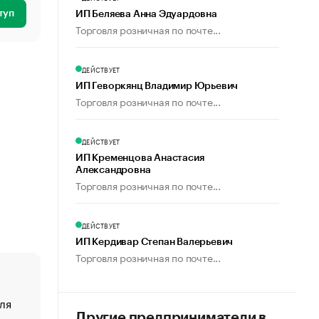
туп
ИП Беляева Анна Эдуардовна
Торговля розничная по почте...
ДЕЙСТВУЕТ
ИП Геворкянц Владимир Юрьевич
Торговля розничная по почте...
ДЕЙСТВУЕТ
ИП Кременцова Анастасия
Александровна
Торговля розничная по почте...
ДЕЙСТВУЕТ
ИП Кердивар Степан Валерьевич
Торговля розничная по почте...
ля
«От спорта тело стареет иначе». Как живет глава ко
создавшей GTA
Другие предприниматели в