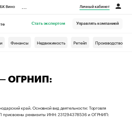
...
БК Вино
Личный кабинет
Стать экспертом
Управлять компанией
кте
азета
жи
Финансы
Недвижимость
Ретейл
Производство
 — ОГРНИП:
одарский край. Основной вид деятельности: Торговля
ИП присвоены реквизиты ИНН: 231294378536 и ОГРНИП: