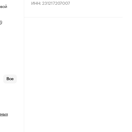
ИНН: 231217207007
овой
Все
нных