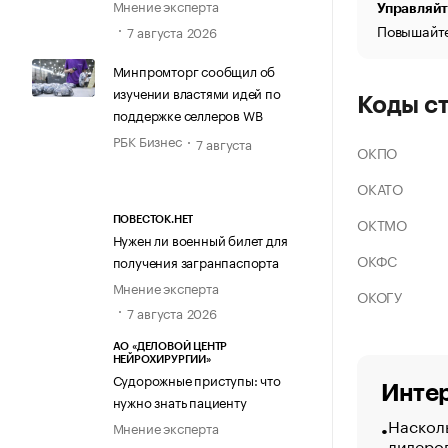
Мнение эксперта
Управляйт
Повышайте
7 августа 2026
Минпромторг сообщил об
изучении властями идей по
Коды с
поддержке селлеров WB
РБК Бизнес
7 августа
ОКПО
ОКАТО
ОКТМО
ПОВЕСТОК.НЕТ
Нужен ли военный билет для
ОКФС
получения загранпаспорта
Мнение эксперта
ОКОГУ
7 августа 2026
АО «ДЕЛОВОЙ ЦЕНТР
НЕЙРОХИРУРГИИ»
Судорожные приступы: что
Интер
нужно знать пациенту
Насколь
Мнение эксперта
лидеро