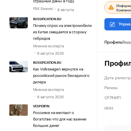
страшный день» в году
Информац
РБК Бизнес
8 августа
Компания
RUSSIFICATION.RU
Почему спрос на электромобили
Управ
из Китая смещается в сторону
гибридов
Профиль
Виды
Мнение эксперта
8 августа 2026
Профи
RUSSIFICATION.RU
Как Volkswagen вернулся на
российский рынок без единого
Дата регистр
дилера
Регион
Мнение эксперта
8 августа 2026
ОГРНИП
ИНН
VESPERFIN
Россияне не мечтают о
богатстве: что для нас важнее
больших денег