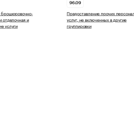
96.09
ь брошюровочно-
Предоставление прочих персона
и отделочная и
услуг, не включенных в другие
е услуги
группировки