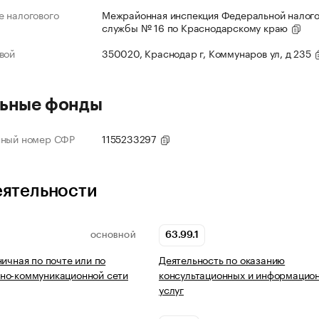
 налогового
Межрайонная инспекция Федеральной налог
службы № 16 по Краснодарскому краю
вой
350020, Краснодар г, Коммунаров ул, д 235
ьные фонды
нный номер СФР
1155233297
еятельности
63.99.1
ОСНОВНОЙ
ничная по почте или по
Деятельность по оказанию
но-коммуникационной сети
консультационных и информацио
услуг