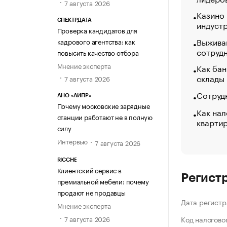
7 августа 2026
Казино
СПЕКТРДАТА
индуст
Проверка кандидатов для
Выжива
кадрового агентства: как
сотруд
повысить качество отбора
Мнение эксперта
Как бан
склады
7 августа 2026
Сотрудн
АНО «АИПР»
Почему московские зарядные
Как нал
станции работают не в полную
кварти
силу
Интервью
7 августа 2026
RICCHE
Клиентский сервис в
Регист
премиальной мебели: почему
продают не продавцы
Дата регистр
Мнение эксперта
7 августа 2026
Код налогово