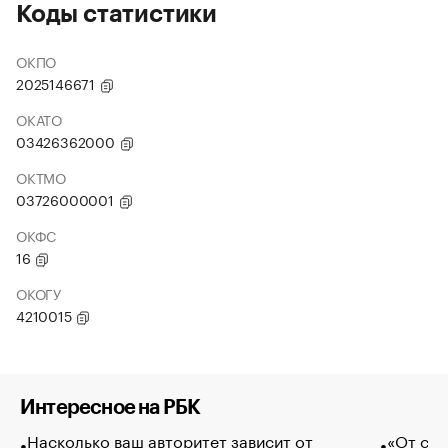
Коды статистики
ОКПО
2025146671
ОКАТО
03426362000
ОКТМО
03726000001
ОКФС
16
ОКОГУ
4210015
Интересное на РБК
Насколько ваш авторитет зависит от
«От спо