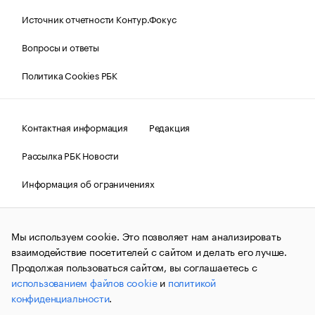
Источник отчетности Контур.Фокус
Вопросы и ответы
Политика Cookies РБК
Контактная информация
Редакция
Рассылка РБК Новости
Информация об ограничениях
Правовая информация
О соблюдении авторских прав
Мы используем cookie. Это позволяет нам анализировать
© АО «РОСБИЗНЕСКОНСАЛТИНГ»,
1995–2026.
Сообщения
и материалы информационного агентства «РБК»
взаимодействие посетителей с сайтом и делать его лучше.
(зарегистрировано Федеральной службой по надзору в сфере
Продолжая пользоваться сайтом, вы соглашаетесь с
связи, информационных технологий и массовых
использованием файлов cookie
и
политикой
коммуникаций (Роскомнадзор) 09.12.2015 за номером ИА
№ФС77-63848) сопровождаются пометкой «РБК». Отдельные
конфиденциальности
.
публикации могут содержать информацию,