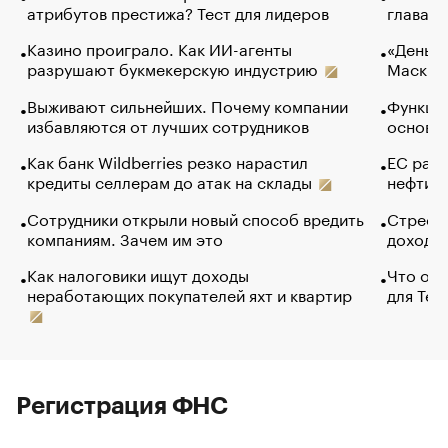
атрибутов престижа? Тест для лидеров
глава к
Казино проиграло. Как ИИ-агенты
«Деньги
разрушают букмекерскую индустрию
Маск в 
Выживают сильнейших. Почему компании
Функции
избавляются от лучших сотрудников
основ э
Как банк Wildberries резко нарастил
ЕС раз
кредиты селлерам до атак на склады
нефти —
Сотрудники открыли новый способ вредить
Стресс 
компаниям. Зачем им это
доходов
Как налоговики ищут доходы
Что обв
неработающих покупателей яхт и квартир
для Tel
Регистрация ФНС