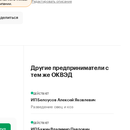
Редактировать описание
мпании.
делиться
Другие предприниматели с
тем же ОКВЭД
ДЕЙСТВУЕТ
ИП Белоусов Алексей Яковлевич
Разведение овец и коз
ДЕЙСТВУЕТ
туп
ИП Бажин Владимир Павлович