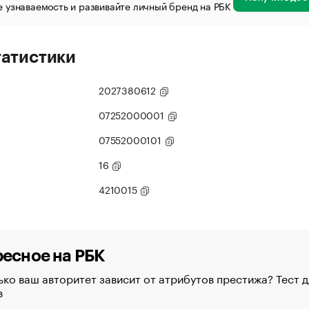
 узнаваемость и развивайте личный бренд на РБК
татистики
2027380612
07252000001
07552000101
16
4210015
есное на РБК
ко ваш авторитет зависит от атрибутов престижа? Тест д
в