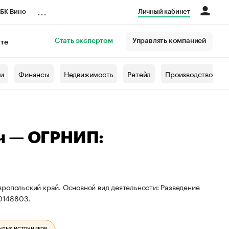
...
БК Вино
Личный кабинет
Стать экспертом
Управлять компанией
кте
азета
жи
Финансы
Недвижимость
Ретейл
Производство
ч — ОГРНИП:
ропольский край. Основной вид деятельности: Разведение
0148803.
ытых источников.