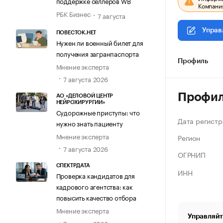
поддержке селлеров WB
Компания
РБК Бизнес
7 августа
Управ
ПОВЕСТОК.НЕТ
Нужен ли военный билет для
получения загранпаспорта
Профиль
Мнение эксперта
7 августа 2026
Профи
АО «ДЕЛОВОЙ ЦЕНТР
НЕЙРОХИРУРГИИ»
Судорожные приступы: что
Дата регистр
нужно знать пациенту
Мнение эксперта
Регион
7 августа 2026
ОГРНИП
СПЕКТРДАТА
ИНН
Проверка кандидатов для
кадрового агентства: как
повысить качество отбора
Мнение эксперта
Управляйт
7 августа 2026