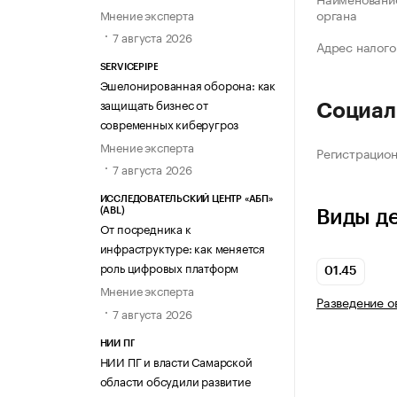
органа
Мнение эксперта
7 августа 2026
Адрес налого
SERVICEPIPE
Эшелонированная оборона: как
защищать бизнес от
Социал
современных киберугроз
Мнение эксперта
Регистрацио
7 августа 2026
ИССЛЕДОВАТЕЛЬСКИЙ ЦЕНТР «АБП»
(ABL)
Виды д
От посредника к
инфраструктуре: как меняется
роль цифровых платформ
01.45
Мнение эксперта
Разведение ов
7 августа 2026
НИИ ПГ
НИИ ПГ и власти Самарской
области обсудили развитие