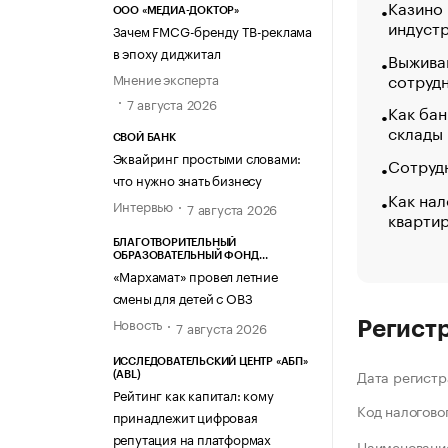
Казино
ООО «МЕДИА-ДОКТОР»
индуст
Зачем FMCG-бренду ТВ-реклама
в эпоху диджитал
Выжива
сотруд
Мнение эксперта
7 августа 2026
Как бан
склады
СВОЙ БАНК
Эквайринг простыми словами:
Сотрудн
что нужно знать бизнесу
Как нал
Интервью
7 августа 2026
кварти
БЛАГОТВОРИТЕЛЬНЫЙ
ОБРАЗОВАТЕЛЬНЫЙ ФОНД
«МАРХАМАТ»
«Мархамат» провел летние
смены для детей с ОВЗ
Новость
7 августа 2026
Регист
ИССЛЕДОВАТЕЛЬСКИЙ ЦЕНТР «АБП»
Дата регистр
(ABL)
Рейтинг как капитал: кому
Код налогово
принадлежит цифровая
репутация на платформах
Наименование