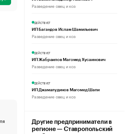
Разведение овец и коз
ДЕЙСТВУЕТ
ИП Багандов Ислам Шамильевич
Разведение овец и коз
ДЕЙСТВУЕТ
ИП Жабраилов Магомед Хусаинович
Разведение овец и коз
ДЕЙСТВУЕТ
ИП Джамалудинов Магомед Шапи
Разведение овец и коз
ля
«От спорта тело стареет иначе». Как живет глава ко
Другие предприниматели в
создавшей GTA
регионе — Ставропольский