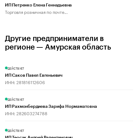
ИП Петренко Елена Геннадьевна
Торговля розничная по почте...
Другие предприниматели в
регионе — Амурская область
ДЕЙСТВУЕТ
ИП Саков Павел Евгеньевич
ИНН: 281816112606
ДЕЙСТВУЕТ
ИП Рахмонбердиева Зарифа Нормаматовна
ИНН: 282603274788
ДЕЙСТВУЕТ
ИП Теосак Андрей Валентинович