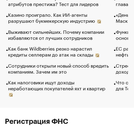
атрибутов престижа? Тест для лидеров
глава к
Казино проиграло. Как ИИ-агенты
«Деньги
разрушают букмекерскую индустрию
Маск в 
Выживают сильнейших. Почему компании
Функции
избавляются от лучших сотрудников
основ э
Как банк Wildberries резко нарастил
ЕС раз
кредиты селлерам до атак на склады
нефти —
Сотрудники открыли новый способ вредить
Стресс 
компаниям. Зачем им это
доходов
Как налоговики ищут доходы
Что обв
неработающих покупателей яхт и квартир
для Tel
Регистрация ФНС