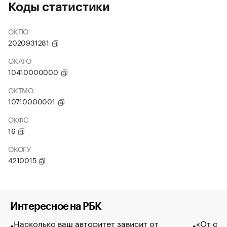
Коды статистики
ОКПО
2020931281
ОКАТО
10410000000
ОКТМО
10710000001
ОКФС
16
ОКОГУ
4210015
Интересное на РБК
Насколько ваш авторитет зависит от
«От спо