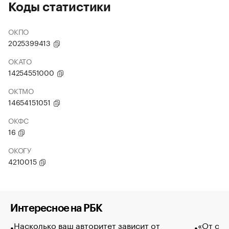
Коды статистики
ОКПО
2025399413
ОКАТО
14254551000
ОКТМО
14654151051
ОКФС
16
ОКОГУ
4210015
Интересное на РБК
Насколько ваш авторитет зависит от
«От спо