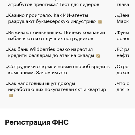
атрибутов престижа? Тест для лидеров
глава к
Казино проиграло. Как ИИ-агенты
«Деньги
разрушают букмекерскую индустрию
Маск в 
Выживают сильнейших. Почему компании
Функции
избавляются от лучших сотрудников
основ э
Как банк Wildberries резко нарастил
ЕС раз
кредиты селлерам до атак на склады
нефти —
Сотрудники открыли новый способ вредить
Стресс 
компаниям. Зачем им это
доходов
Как налоговики ищут доходы
Что обв
неработающих покупателей яхт и квартир
для Tel
Регистрация ФНС