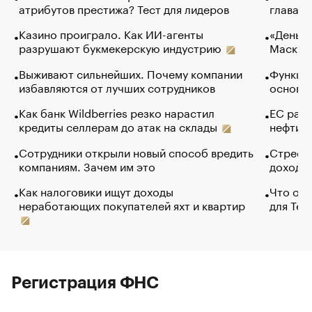
атрибутов престижа? Тест для лидеров
глава к
Казино проиграло. Как ИИ-агенты
«Деньги
разрушают букмекерскую индустрию
Маск в 
Выживают сильнейших. Почему компании
Функции
избавляются от лучших сотрудников
основ э
Как банк Wildberries резко нарастил
ЕС раз
кредиты селлерам до атак на склады
нефти —
Сотрудники открыли новый способ вредить
Стресс 
компаниям. Зачем им это
доходов
Как налоговики ищут доходы
Что обв
неработающих покупателей яхт и квартир
для Tel
Регистрация ФНС