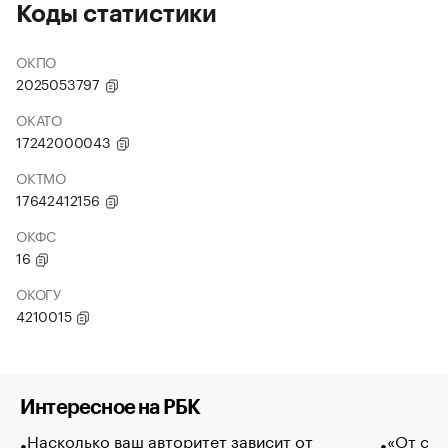
Коды статистики
ОКПО
2025053797
ОКАТО
17242000043
ОКТМО
17642412156
ОКФС
16
ОКОГУ
4210015
Интересное на РБК
Насколько ваш авторитет зависит от
«От спо