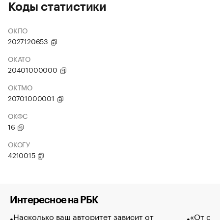
Коды статистики
ОКПО
2027120653
ОКАТО
20401000000
ОКТМО
20701000001
ОКФС
16
ОКОГУ
4210015
Интересное на РБК
Насколько ваш авторитет зависит от
«От спо