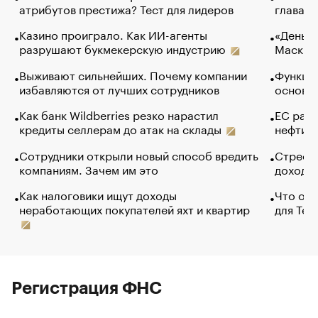
атрибутов престижа? Тест для лидеров
глава к
Казино проиграло. Как ИИ-агенты
«Деньги
разрушают букмекерскую индустрию
Маск в 
Выживают сильнейших. Почему компании
Функции
избавляются от лучших сотрудников
основ э
Как банк Wildberries резко нарастил
ЕС раз
кредиты селлерам до атак на склады
нефти —
Сотрудники открыли новый способ вредить
Стресс 
компаниям. Зачем им это
доходов
Как налоговики ищут доходы
Что обв
неработающих покупателей яхт и квартир
для Tel
Регистрация ФНС