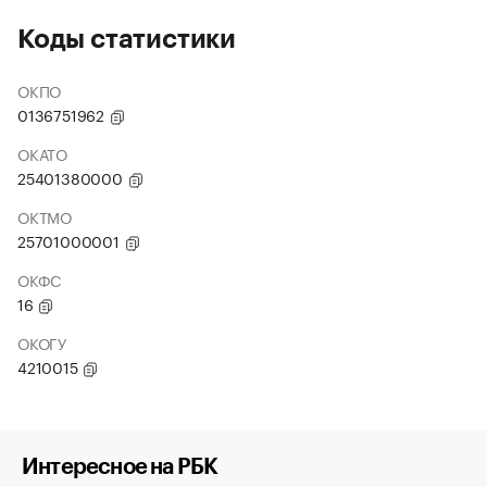
Коды статистики
ОКПО
0136751962
ОКАТО
25401380000
ОКТМО
25701000001
ОКФС
16
ОКОГУ
4210015
Интересное на РБК