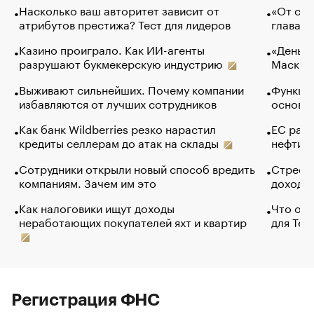
Насколько ваш авторитет зависит от
«От спо
атрибутов престижа? Тест для лидеров
глава к
Казино проиграло. Как ИИ-агенты
«Деньги
разрушают букмекерскую индустрию
Маск в 
Выживают сильнейших. Почему компании
Функции
избавляются от лучших сотрудников
основ э
Как банк Wildberries резко нарастил
ЕС раз
кредиты селлерам до атак на склады
нефти —
Сотрудники открыли новый способ вредить
Стресс 
компаниям. Зачем им это
доходов
Как налоговики ищут доходы
Что обв
неработающих покупателей яхт и квартир
для Tel
Регистрация ФНС