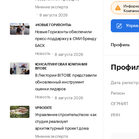
Информац
Мнение эксперта
Компания
8 августа 2026
«НОВЫЕ ГОРИЗОНТЫ»
Управ
Новые Горизонты обеспечили
пресс-поддержку в СМИ бренду
БАСК
Профиль
Новость
8 августа 2026
КОНСАЛТИНГОВАЯ КОМПАНИЯ
Профи
BITOBE
В Лектории BITOBE представили
обновленный инструмент
Дата регистр
оценки лидеров
Регион
Новость
8 августа 2026
ОГРНИП
VPROEKTE
ИНН
Управление строительством: как
студия реализует
архитектурный проект дома
Мнение эксперта