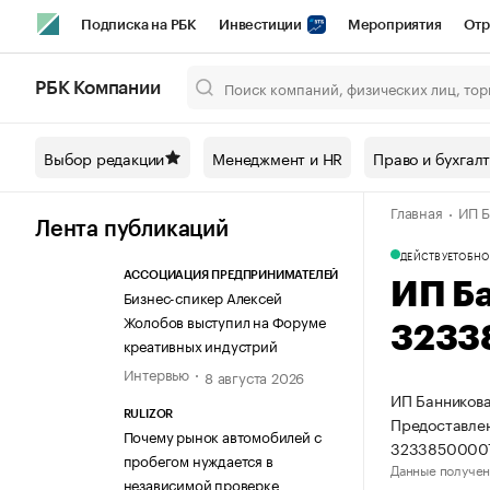
Подписка на РБК
Инвестиции
Мероприятия
Отр
Спорт
Школа управления РБК
РБК Образование
РБ
РБК Компании
Город
Стиль
Крипто
РБК Бизнес-среда
Дискусси
Выбор редакции
Менеджмент и HR
Право и бухгал
Спецпроекты СПб
Конференции СПб
Спецпроекты
Главная
ИП Б
Технологии и медиа
Финансы
Рынок наличной валют
Лента публикаций
ДЕЙСТВУЕТ
ОБНО
АССОЦИАЦИЯ ПРЕДПРИНИМАТЕЛЕЙ
ИП Б
Бизнес-спикер Алексей
Жолобов выступил на Форуме
3233
креативных индустрий
Интервью
8 августа 2026
ИП Банникова
RULIZOR
Предоставлен
Почему рынок автомобилей с
3233850000
пробегом нуждается в
Данные получен
независимой проверке