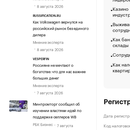
8 августа 2026
Казино
индуст
RUSSIFICATION.RU
Как Volkswagen вернулся на
Выжива
российский рынок без единого
сотруд
дилера
Как бан
Мнение эксперта
склады
8 августа 2026
Сотрудн
VESPERFIN
Как нал
Россияне не мечтают о
кварти
богатстве: что для нас важнее
больших денег
Мнение эксперта
7 августа 2026
Регист
Минпромторг сообщил об
изучении властями идей по
Дата регистр
поддержке селлеров WB
РБК Бизнес
7 августа
Код налогово