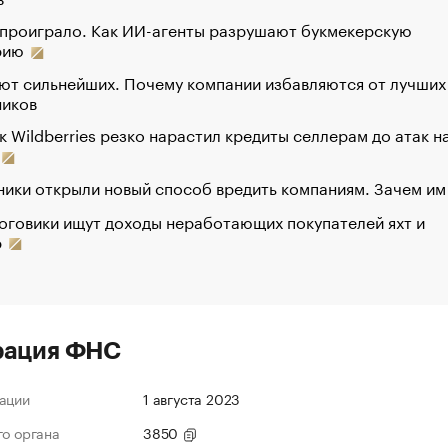
 проиграло. Как ИИ-агенты разрушают букмекерскую
рию
ют сильнейших. Почему компании избавляются от лучших
ников
к Wildberries резко нарастил кредиты селлерам до атак н
ики открыли новый способ вредить компаниям. Зачем им
оговики ищут доходы неработающих покупателей яхт и
р
рация ФНС
ации
1 августа 2023
го органа
3850