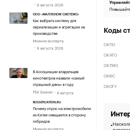
Управляйт
8 августа 2026
Повышайте
ООО «МАЛЛЕНОМ СИСТЕМС»
Как выбрать систему для
сериализации и агрегации на
Коды с
производстве
Мнение эксперта
ОКПО
8 августа 2026
ОКАТО
ОКТМО
В Ассоциации владельцев
ОКФС
кинотеатров назвали «самый
страшный день» в году
ОКОГУ
РБК Бизнес
8 августа
RUSSIFICATION.RU
Почему спрос на электромобили
Интер
из Китая смещается в сторону
гибридов
Насколь
лидеро
Мнение эксперта