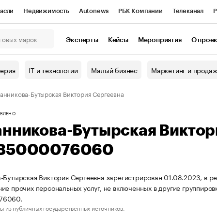
асли
Недвижимость
Autonews
РБК Компании
Телеканал
Р
К Курсы
РБК Life
Тренды
Визионеры
Национальные проекты
Эксперты
Кейсы
Мероприятия
О прое
онный клуб
Исследования
Кредитные рейтинги
Франшизы
Г
терия
IT и технологии
Малый бизнес
Маркетинг и прода
Проверка контрагентов
Политика
Экономика
Бизнес
анникова-Бутырская Виктория Сергеевна
ы
ВЛЕНО
анникова-Бутырская Виктор
85000076060
-Бутырская Виктория Сергеевна зарегистрирован 01.08.2023, в ре
ие прочих персональных услуг, не включенных в другие группиро
76060.
ы из публичных государственных источников.