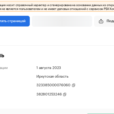
ия носит справочный характер и сгенерирована на основании данных из откр
 не является пользователем и не имеет деловых отношений с сервисом РБК Ко
Под
лять страницей
ль
ации
1 августа 2023
Иркутская область
323385000076060
382801253246