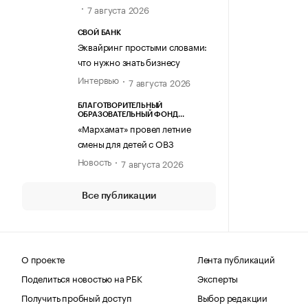
7 августа 2026
СВОЙ БАНК
Эквайринг простыми словами:
что нужно знать бизнесу
Интервью
7 августа 2026
БЛАГОТВОРИТЕЛЬНЫЙ
ОБРАЗОВАТЕЛЬНЫЙ ФОНД
«МАРХАМАТ»
«Мархамат» провел летние
смены для детей с ОВЗ
Новость
7 августа 2026
Все публикации
О проекте
Лента публикаций
Поделиться новостью на РБК
Эксперты
Получить пробный доступ
Выбор редакции