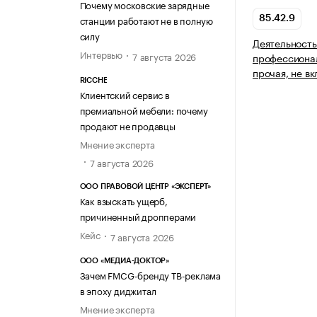
Почему московские зарядные
станции работают не в полную
85.42.9
силу
Деятельность
Интервью
7 августа 2026
профессиона
прочая, не в
RICCHE
Клиентский сервис в
премиальной мебели: почему
продают не продавцы
Мнение эксперта
7 августа 2026
ООО ПРАВОВОЙ ЦЕНТР «ЭКСПЕРТ»
Как взыскать ущерб,
причиненный дропперами
Кейс
7 августа 2026
ООО «МЕДИА-ДОКТОР»
Зачем FMCG-бренду ТВ-реклама
в эпоху диджитал
Мнение эксперта