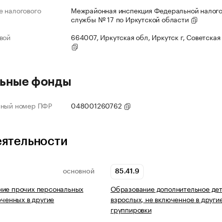
 налогового
Межрайонная инспекция Федеральной налог
службы № 17 по Иркутской области
вой
664007, Иркутская обл, Иркутск г, Советская 
ьные фонды
нный номер ПФР
048001260762
еятельности
85.41.9
ОСНОВНОЙ
ние прочих персональных
Образование дополнительное дет
юченных в другие
взрослых, не включенное в други
группировки