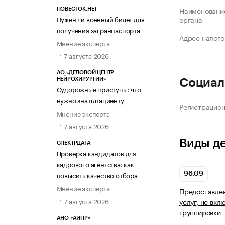
Наименование
ПОВЕСТОК.НЕТ
Нужен ли военный билет для
органа
получения загранпаспорта
Адрес налого
Мнение эксперта
7 августа 2026
АО «ДЕЛОВОЙ ЦЕНТР
НЕЙРОХИРУРГИИ»
Социал
Судорожные приступы: что
нужно знать пациенту
Регистрацио
Мнение эксперта
7 августа 2026
Виды д
СПЕКТРДАТА
Проверка кандидатов для
кадрового агентства: как
повысить качество отбора
96.09
Мнение эксперта
Предоставле
7 августа 2026
услуг, не вкл
группировки
АНО «АИПР»