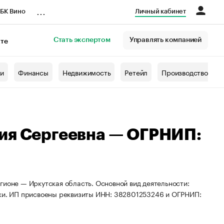
...
БК Вино
Личный кабинет
Стать экспертом
Управлять компанией
кте
азета
жи
Финансы
Недвижимость
Ретейл
Производство
ия Сергеевна — ОГРНИП:
гионе — Иркутская область. Основной вид деятельности:
вки. ИП присвоены реквизиты ИНН: 382801253246 и ОГРНИП: