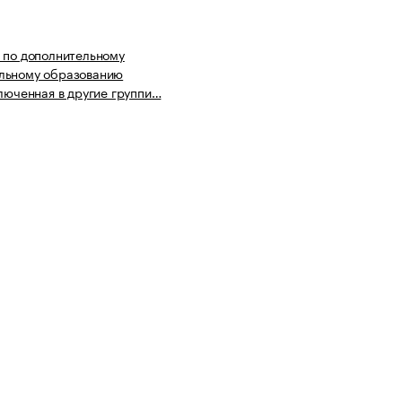
 по дополнительному
льному образованию
ключенная в другие группи…