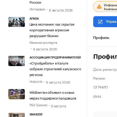
России
Информац
Компания
Интервью
6 августа 2026
АПКБК
Управ
Цена молчания: как скрытая
корпоративная агрессия
разрушает бизнес
Профиль
Мнение эксперта
6 августа 2026
Профи
АССОЦИАЦИЯ ПРЕДПРИНИМАТЕЛЕЙ
«Стройдебаты» в Калуге
собрали строителей калужского
Дата регистр
региона
Регион
Новость
6 августа 2026
ОГРНИП
Wildberries объявил о новых
ИНН
мерах поддержки продавцов
РБК Бизнес
6 августа
SMARENT