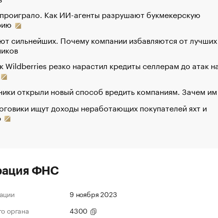
 проиграло. Как ИИ-агенты разрушают букмекерскую
рию
ют сильнейших. Почему компании избавляются от лучших
ников
к Wildberries резко нарастил кредиты селлерам до атак н
ики открыли новый способ вредить компаниям. Зачем им
оговики ищут доходы неработающих покупателей яхт и
р
рация ФНС
ации
9 ноября 2023
го органа
4300