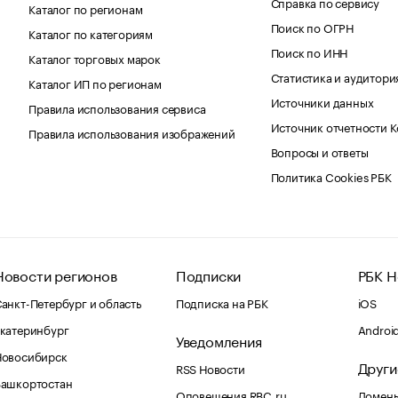
Справка по сервису
Каталог по регионам
Поиск по ОГРН
Каталог по категориям
Поиск по ИНН
Каталог торговых марок
Статистика и аудитори
Каталог ИП по регионам
Источники данных
Правила использования сервиса
Источник отчетности 
Правила использования изображений
Вопросы и ответы
Политика Cookies РБК
Новости регионов
Подписки
РБК Н
анкт-Петербург и область
Подписка на РБК
iOS
катеринбург
Androi
Уведомления
Новосибирск
Други
RSS Новости
Башкортостан
Оповещения RBC.ru
Домены