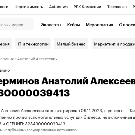
асли
Недвижимость
Autonews
РБК Компании
Телеканал
Р
К Курсы
РБК Life
Тренды
Визионеры
Национальные проекты
Эксперты
Кейсы
Мероприятия
О прое
онный клуб
Исследования
Кредитные рейтинги
Франшизы
Г
терия
IT и технологии
Малый бизнес
Маркетинг и прода
Проверка контрагентов
Политика
Экономика
Бизнес
ерминов Анатолий Алексеевич
ы
ВЛЕНО
ерминов Анатолий Алексее
30000039413
Анатолий Алексеевич зарегистрирован 09.11.2023, в регионе — Ки
лению прочих вспомогательных услуг для бизнеса, не включенная 
3 и ОГРНИП: 323430000039413.
ы из публичных государственных источников.