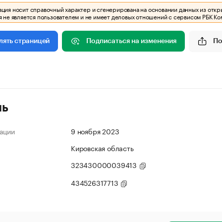
ия носит справочный характер и сгенерирована на основании данных из откр
 не является пользователем и не имеет деловых отношений с сервисом РБК Ко
Подписаться на изменения
По
лять страницей
ль
ации
9 ноября 2023
Кировская область
323430000039413
434526317713