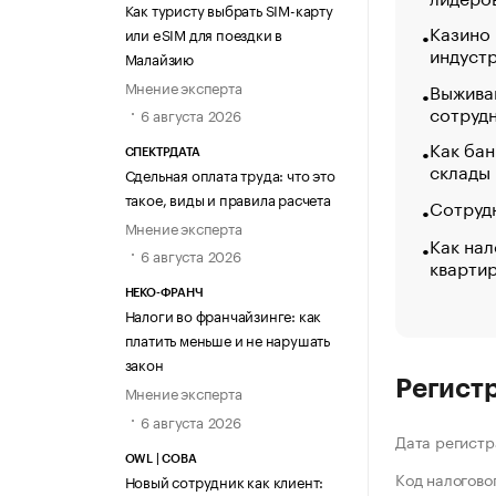
Как туристу выбрать SIM-карту
Казино
или eSIM для поездки в
индуст
Малайзию
Мнение эксперта
Выжива
сотруд
6 августа 2026
Как бан
СПЕКТРДАТА
склады
Сдельная оплата труда: что это
такое, виды и правила расчета
Сотрудн
Мнение эксперта
Как нал
6 августа 2026
кварти
НЕКО-ФРАНЧ
Налоги во франчайзинге: как
платить меньше и не нарушать
закон
Регист
Мнение эксперта
6 августа 2026
Дата регистр
OWL | СОВА
Код налогово
Новый сотрудник как клиент: