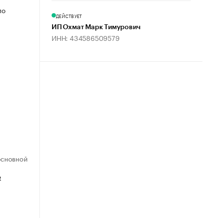
по
ДЕЙСТВУЕТ
ИП Охмат Марк Тимурович
ИНН: 434586509579
ОСНОВНОЙ
е