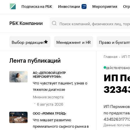
Подписка на РБК
Инвестиции
Мероприятия
Отр
Спорт
Школа управления РБК
РБК Образование
РБ
РБК Компании
Город
Стиль
Крипто
РБК Бизнес-среда
Дискусси
Выбор редакции
Менеджмент и HR
Право и бухгал
Спецпроекты СПб
Конференции СПб
Спецпроекты
Главная
ИП П
Технологии и медиа
Финансы
Рынок наличной валют
Лента публикаций
ДЕЙСТВУЕТ
ОБНО
АО «ДЕЛОВОЙ ЦЕНТР
ИП П
НЕЙРОХИРУРГИИ»
Что чувствует пациент, узнав о
3234
тяжелом диагнозе
Мнение эксперта
6 августа 2026
ИП Перминов 
по предостав
ООО «РЕММА ТРЕЙД»
43452631771
Что мешает развитию
Данные получен
премиального сырного рынка в