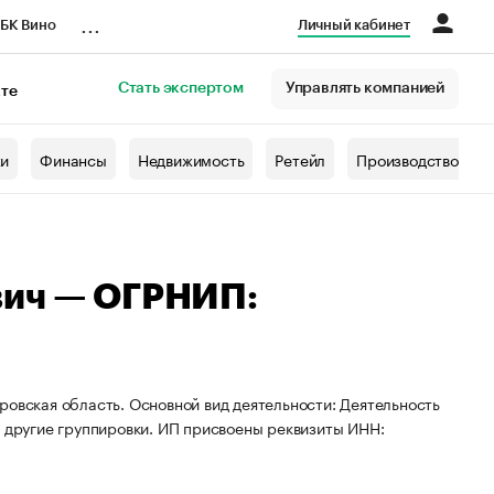
...
БК Вино
Личный кабинет
Стать экспертом
Управлять компанией
кте
азета
жи
Финансы
Недвижимость
Ретейл
Производство
вич — ОГРНИП:
ровская область. Основной вид деятельности: Деятельность
в другие группировки. ИП присвоены реквизиты ИНН: