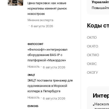
Цена парковки: как новые
Управляйт
Повышайте
нормативы изменят рынок
новостроек
Мнение эксперта
Коды с
6 августа 2026
ОКПО
ФИЛОСОФТ
ОКАТО
«Философт» интегрировал
ОКТМО
оборудование BAS-IP с
платформой «Мажордом»
ОКФС
Новость
6 августа 2026
ОКОГУ
ЭМЦТ
ЭМЦТ поставила тренажер для
судомехаников в Морской
колледж в Петербурге
Интер
Новость
6 августа 2026
Насколь
ESIM365
лидеро