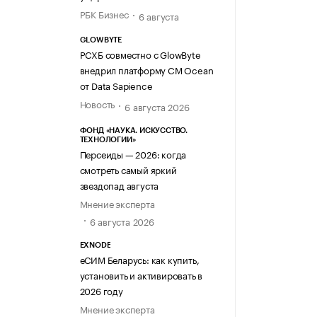
РБК Бизнес
6 августа
GLOWBYTE
РСХБ совместно с GlowByte
внедрил платформу CM Ocean
от Data Sapience
Новость
6 августа 2026
ФОНД «НАУКА. ИСКУССТВО.
ТЕХНОЛОГИИ»
Персеиды — 2026: когда
смотреть самый яркий
звездопад августа
Мнение эксперта
6 августа 2026
EXNODE
еСИМ Беларусь: как купить,
установить и активировать в
2026 году
Мнение эксперта