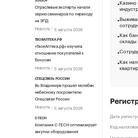
Казино
ТЕНЗОР
Отраслевые эксперты начали
индуст
серию семинаров по переходу
Выжива
на ЭПД
сотруд
Новость
5 августа 2026
Как бан
склады
ТВОЯАПТЕКА.РФ
«ТвояАптека.рф» изучила
Сотрудн
отношение покупателей к
бонусам
Как нал
кварти
Новость
5 августа 2026
СПЕЦСВЯЗЬ РОССИИ
Во Владимире прошел молебен
небесному покровителю
Спецсвязи России
Регист
Новость
5 августа 2026
Дата регистр
C-TECH
Компания C-TECH оптимизирует
Код налогово
закупки оборудования
Наименование