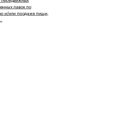
енных лавок по
ю и/или продаже пищи,
о…