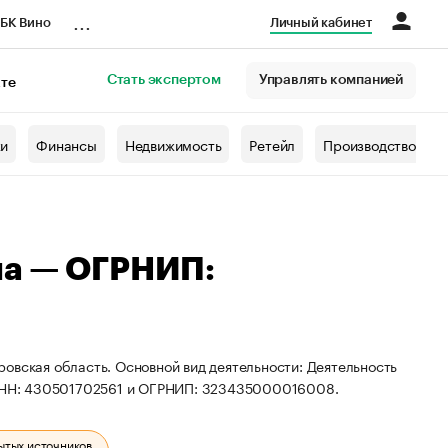
...
БК Вино
Личный кабинет
Стать экспертом
Управлять компанией
кте
азета
жи
Финансы
Недвижимость
Ретейл
Производство
на — ОГРНИП:
овская область. Основной вид деятельности: Деятельность
ы ИНН: 430501702561 и ОГРНИП: 323435000016008.
ытых источников.