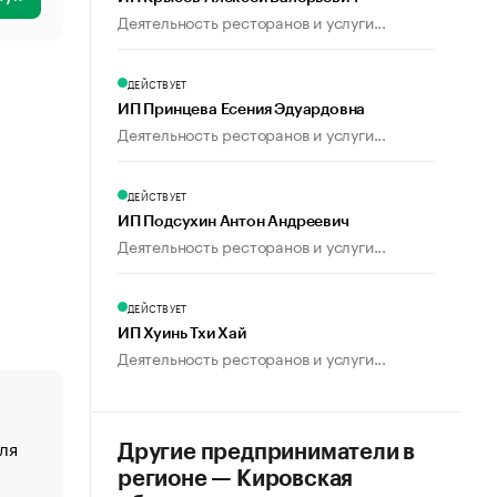
Деятельность ресторанов и услуги...
ДЕЙСТВУЕТ
ИП Принцева Есения Эдуардовна
Деятельность ресторанов и услуги...
ДЕЙСТВУЕТ
ИП Подсухин Антон Андреевич
Деятельность ресторанов и услуги...
ДЕЙСТВУЕТ
ИП Хуинь Тхи Хай
Деятельность ресторанов и услуги...
ля
«От спорта тело стареет иначе». Как живет глава ко
Другие предприниматели в
создавшей GTA
регионе — Кировская