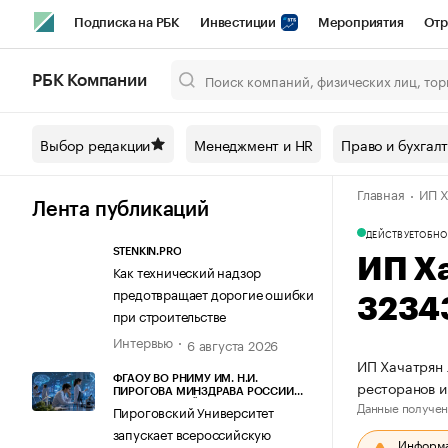
Подписка на РБК
Инвестиции
Мероприятия
Отр
Спорт
Школа управления РБК
РБК Образование
РБ
РБК Компании
Город
Стиль
Крипто
РБК Бизнес-среда
Дискусси
Выбор редакции
Менеджмент и HR
Право и бухгал
Спецпроекты СПб
Конференции СПб
Спецпроекты
Главная
ИП Х
Технологии и медиа
Финансы
Рынок наличной валют
Лента публикаций
ДЕЙСТВУЕТ
ОБНО
STENKIN.PRO
ИП Х
Как технический надзор
предотвращает дорогие ошибки
3234
при строительстве
Интервью
6 августа 2026
ИП Хачатрян 
ФГАОУ ВО РНИМУ ИМ. Н.И.
ресторанов и
ПИРОГОВА МИНЗДРАВА РОССИИ
Данные получен
(ПИРОГОВСКИЙ УНИВЕРСИТЕТ)
Пироговский Университет
запускает всероссийскую
Информац