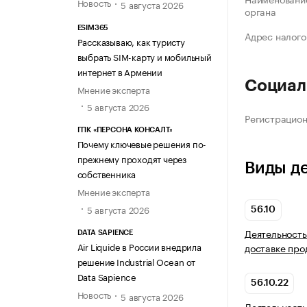
Новость
5 августа 2026
органа
ESIM365
Адрес налого
Рассказываю, как туристу
выбрать SIM-карту и мобильный
интернет в Армении
Социал
Мнение эксперта
5 августа 2026
Регистрацио
ГПК «ПЕРСОНА КОНСАЛТ»
Почему ключевые решения по-
прежнему проходят через
Виды д
собственника
Мнение эксперта
5 августа 2026
56.10
Деятельность
DATA SAPIENCE
Air Liquide в России внедрила
доставке про
решение Industrial Ocean от
Data Sapience
56.10.22
Новость
5 августа 2026
Деятельност