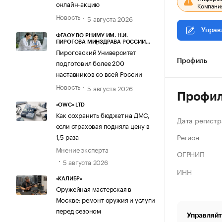
онлайн-акцию
Компания
Новость
5 августа 2026
Управ
ФГАОУ ВО РНИМУ ИМ. Н.И.
ПИРОГОВА МИНЗДРАВА РОССИИ
(ПИРОГОВСКИЙ УНИВЕРСИТЕТ)
Пироговский Университет
подготовил более 200
Профиль
наставников со всей России
Новость
5 августа 2026
Профи
«OWC» LTD
Как сохранить бюджет на ДМС,
Дата регистр
если страховая подняла цену в
Регион
1,5 раза
Мнение эксперта
ОГРНИП
5 августа 2026
ИНН
«КАЛИБР»
Оружейная мастерская в
Москве: ремонт оружия и услуги
перед сезоном
Управляйт