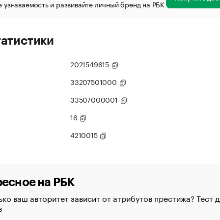
 узнаваемость и развивайте личный бренд на РБК
татистики
2021549615
33207501000
33507000001
16
4210015
есное на РБК
ко ваш авторитет зависит от атрибутов престижа? Тест д
в