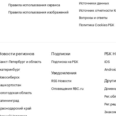
Источники данных
Правила использования сервиса
Источник отчетности 
Правила использования изображений
Вопросы и ответы
Политика Cookies РБК
Новости регионов
Подписки
РБК Н
анкт-Петербург и область
Подписка на РБК
iOS
катеринбург
Androi
Уведомления
Новосибирск
Други
RSS Новости
Башкортостан
Оповещения RBC.ru
Домены
ологодская область
Рег.об
Калининград
Рег.ре
раснодарский край
Знаком
Нижний Новгород