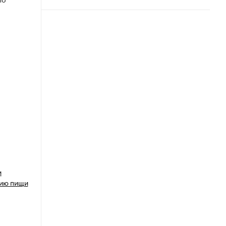
и
нию пищи