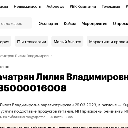
асли
Недвижимость
Autonews
РБК Компании
Телеканал
Р
К Курсы
РБК Life
Тренды
Визионеры
Национальные проекты
Эксперты
Кейсы
Мероприятия
О прое
онный клуб
Исследования
Кредитные рейтинги
Франшизы
Г
терия
IT и технологии
Малый бизнес
Маркетинг и прода
Проверка контрагентов
Политика
Экономика
Бизнес
ачатрян Лилия Владимировна
ы
ВЛЕНО
ачатрян Лилия Владимиров
35000016008
Лилия Владимировна зарегистрирован 29.03.2023, в регионе — Кир
 услуги по доставке продуктов питания. ИП присвоены реквизит
ы из публичных государственных источников.
ия носит справочный характер и сгенерирована на основании данных из откр