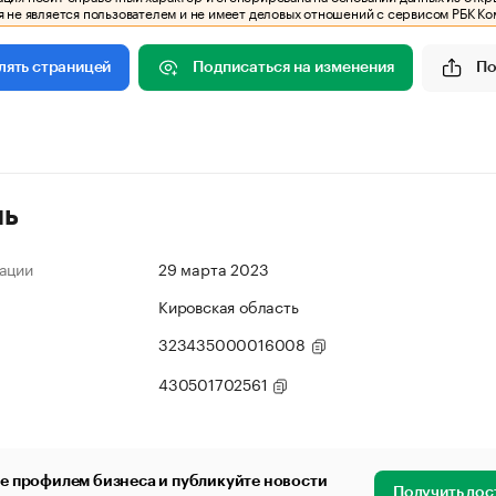
 не является пользователем и не имеет деловых отношений с сервисом РБК Ко
Подписаться на изменения
По
лять страницей
ль
ации
29 марта 2023
Кировская область
323435000016008
430501702561
е профилем бизнеса и публикуйте новости
Получить дос