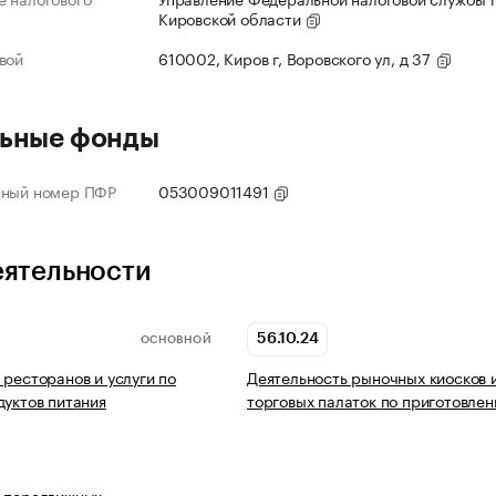
Кировской области
вой
610002, Киров г, Воровского ул, д 37
ьные фонды
нный номер ПФР
053009011491
еятельности
56.10.24
ОСНОВНОЙ
 ресторанов и услуги по
Деятельность рыночных киосков 
дуктов питания
торговых палаток по приготовле
ь передвижных