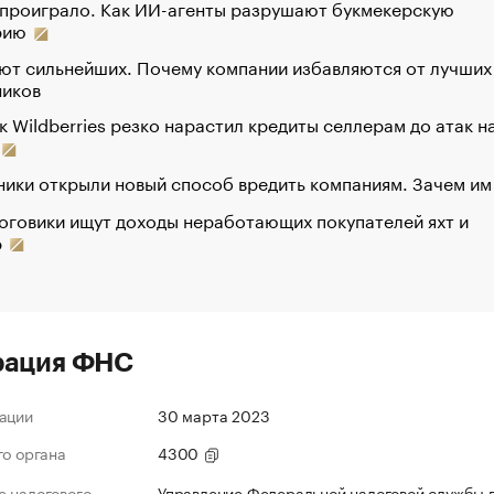
 проиграло. Как ИИ-агенты разрушают букмекерскую
рию
ют сильнейших. Почему компании избавляются от лучших
ников
к Wildberries резко нарастил кредиты селлерам до атак н
ики открыли новый способ вредить компаниям. Зачем им
оговики ищут доходы неработающих покупателей яхт и
р
рация ФНС
ации
30 марта 2023
го органа
4300
 налогового
Управление Федеральной налоговой службы 