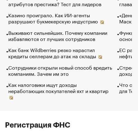
атрибутов престижа? Тест для лидеров
глава к
Казино проиграло. Как ИИ-агенты
«Деньги
разрушают букмекерскую индустрию
Маск в 
Выживают сильнейших. Почему компании
Функции
избавляются от лучших сотрудников
основ э
Как банк Wildberries резко нарастил
ЕС раз
кредиты селлерам до атак на склады
нефти —
Сотрудники открыли новый способ вредить
Стресс 
компаниям. Зачем им это
доходов
Как налоговики ищут доходы
Что обв
неработающих покупателей яхт и квартир
для Tel
Регистрация ФНС