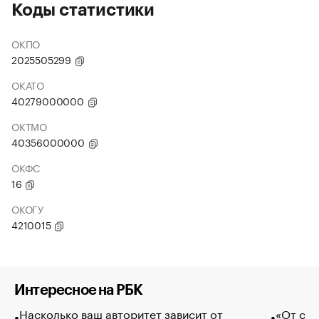
Коды статистики
ОКПО
2025505299
ОКАТО
40279000000
ОКТМО
40356000000
ОКФС
16
ОКОГУ
4210015
Интересное на РБК
Насколько ваш авторитет зависит от
«От спо