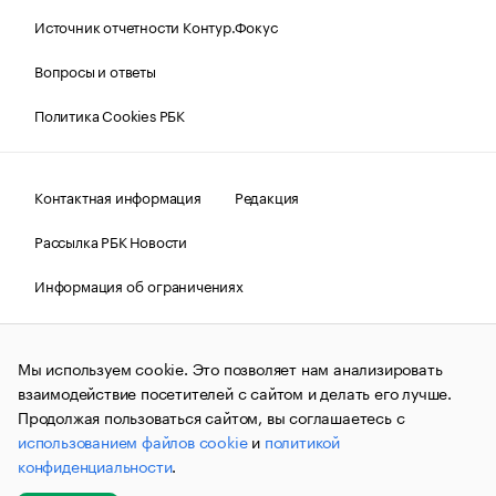
Источник отчетности Контур.Фокус
Вопросы и ответы
Политика Cookies РБК
Контактная информация
Редакция
Рассылка РБК Новости
Информация об ограничениях
Правовая информация
О соблюдении авторских прав
Мы используем cookie. Это позволяет нам анализировать
© АО «РОСБИЗНЕСКОНСАЛТИНГ»,
1995–2026.
Сообщения
и материалы информационного агентства «РБК»
взаимодействие посетителей с сайтом и делать его лучше.
(зарегистрировано Федеральной службой по надзору в сфере
Продолжая пользоваться сайтом, вы соглашаетесь с
связи, информационных технологий и массовых
использованием файлов cookie
и
политикой
коммуникаций (Роскомнадзор) 09.12.2015 за номером ИА
№ФС77-63848) сопровождаются пометкой «РБК». Отдельные
конфиденциальности
.
публикации могут содержать информацию,
не предназначенную для пользователей