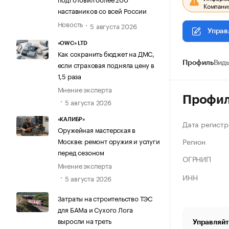
Компания
наставников со всей России
Новость
5 августа 2026
Управ
«OWC» LTD
Как сохранить бюджет на ДМС,
если страховая подняла цену в
Профиль
Виды
1,5 раза
Мнение эксперта
Профи
5 августа 2026
«КАЛИБР»
Дата регистр
Оружейная мастерская в
Регион
Москве: ремонт оружия и услуги
перед сезоном
ОГРНИП
Мнение эксперта
ИНН
5 августа 2026
Затраты на строительство ТЭС
для БАМа и Сухого Лога
выросли на треть
Управляйт