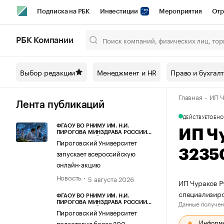
Подписка на РБК
Инвестиции
Мероприятия
Отр
Спорт
Школа управления РБК
РБК Образование
РБ
РБК Компании
Город
Стиль
Крипто
РБК Бизнес-среда
Дискусси
Выбор редакции
Менеджмент и HR
Право и бухгал
Спецпроекты СПб
Конференции СПб
Спецпроекты
Главная
ИП Ч
Технологии и медиа
Финансы
Рынок наличной валют
Лента публикаций
ДЕЙСТВУЕТ
ОБНО
ФГАОУ ВО РНИМУ ИМ. Н.И.
ИП Ч
ПИРОГОВА МИНЗДРАВА РОССИИ
(ПИРОГОВСКИЙ УНИВЕРСИТЕТ)
Пироговский Университет
3235
запускает всероссийскую
онлайн-акцию
Новость
5 августа 2026
ИП Чураков Р
специализир
ФГАОУ ВО РНИМУ ИМ. Н.И.
Данные получен
ПИРОГОВА МИНЗДРАВА РОССИИ
(ПИРОГОВСКИЙ УНИВЕРСИТЕТ)
Пироговский Университет
Информац
подготовил более 200