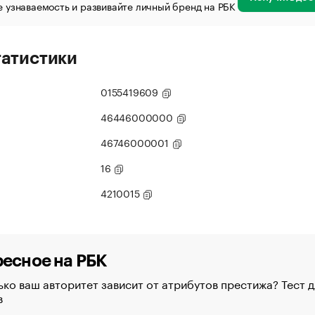
 узнаваемость и развивайте личный бренд на РБК
татистики
0155419609
46446000000
46746000001
16
4210015
есное на РБК
ко ваш авторитет зависит от атрибутов престижа? Тест д
в