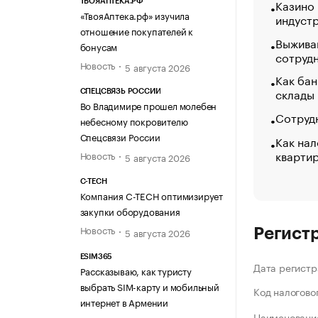
Казино
ТВОЯАПТЕКА.РФ
«ТвояАптека.рф» изучила
индуст
отношение покупателей к
Выжива
бонусам
сотруд
Новость
5 августа 2026
Как бан
склады
СПЕЦСВЯЗЬ РОССИИ
Во Владимире прошел молебен
Сотрудн
небесному покровителю
Спецсвязи России
Как нал
кварти
Новость
5 августа 2026
C-TECH
Компания C-TECH оптимизирует
закупки оборудования
Новость
5 августа 2026
Регист
ESIM365
Дата регистр
Рассказываю, как туристу
выбрать SIM-карту и мобильный
Код налогово
интернет в Армении
Наименование