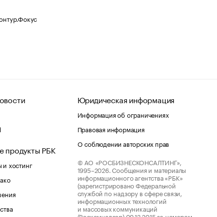
Контур.Фокус
овости
Юридическая информация
Информация об ограничениях
d
Правовая информация
О соблюдении авторских прав
е продукты РБК
© АО «РОСБИЗНЕСКОНСАЛТИНГ»,
 и хостинг
1995–2026.
Сообщения и материалы
информационного агентства «РБК»
лако
(зарегистрировано Федеральной
службой по надзору в сфере связи,
шения
информационных технологий
ства
и массовых коммуникаций
(Роскомнадзор) 09.12.2015 за номером