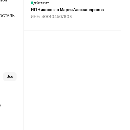
ДЕЙСТВУЕТ
ИП Никологло Мария Александровна
ОСТАЛЬ
ИНН: 400104507808
Все
о