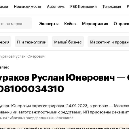
асли
Недвижимость
Autonews
РБК Компании
Телеканал
Р
К Курсы
РБК Life
Тренды
Визионеры
Национальные проекты
Эксперты
Кейсы
Мероприятия
О прое
онный клуб
Исследования
Кредитные рейтинги
Франшизы
Г
терия
IT и технологии
Малый бизнес
Маркетинг и прода
Проверка контрагентов
Политика
Экономика
Бизнес
ураков Руслан Юнерович
ы
ВЛЕНО
ураков Руслан Юнерович —
08100034310
услан Юнерович зарегистрирован 24.01.2023, в регионе — Московс
ованными автотранспортными средствами. ИП присвоены реквизи
ы из публичных государственных источников.
ия носит справочный характер и сгенерирована на основании данных из откр