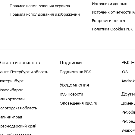
Источники данных
Правила использования сервиса
Источник отчетности 
Правила использования изображений
Вопросы и ответы
Политика Cookies РБК
Новости регионов
Подписки
РБК Н
анкт-Петербург и область
Подписка на РБК
iOS
катеринбург
Androi
Уведомления
Новосибирск
Други
RSS Новости
Башкортостан
Оповещения RBC.ru
Домены
ологодская область
Рег.об
Калининград
Рег.ре
раснодарский край
Знаком
Нижний Новгород