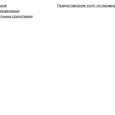
узов
Предоставление услуг по перево
ированными
ртными средствами