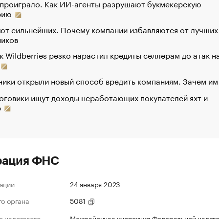
 проиграло. Как ИИ-агенты разрушают букмекерскую
рию
ют сильнейших. Почему компании избавляются от лучших
ников
к Wildberries резко нарастил кредиты селлерам до атак н
ики открыли новый способ вредить компаниям. Зачем им
оговики ищут доходы неработающих покупателей яхт и
р
рация ФНС
ации
24 января 2023
го органа
5081
 налогового
Межрайонная инспекция Федеральной налог