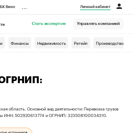
...
БК Вино
Личный кабинет
Стать экспертом
Управлять компанией
кте
азета
жи
Финансы
Недвижимость
Ретейл
Производство
 ОГРНИП:
кая область. Основной вид деятельности: Перевозка грузов
ты ИНН: 502920613774 и ОГРНИП: 323508100034310.
ытых источников.