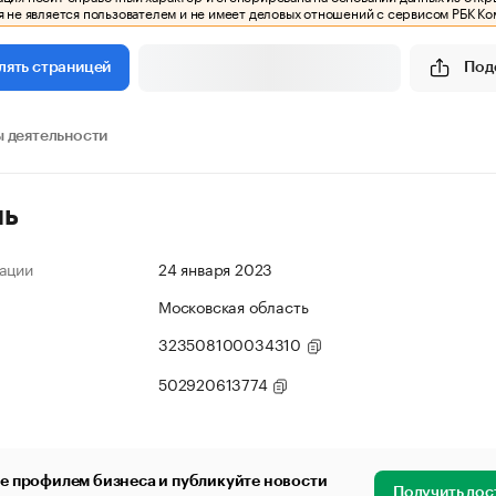
 не является пользователем и не имеет деловых отношений с сервисом РБК Ко
Под
лять страницей
 деятельности
ль
ации
24 января 2023
Московская область
323508100034310
502920613774
е профилем бизнеса и публикуйте новости
Получить дос