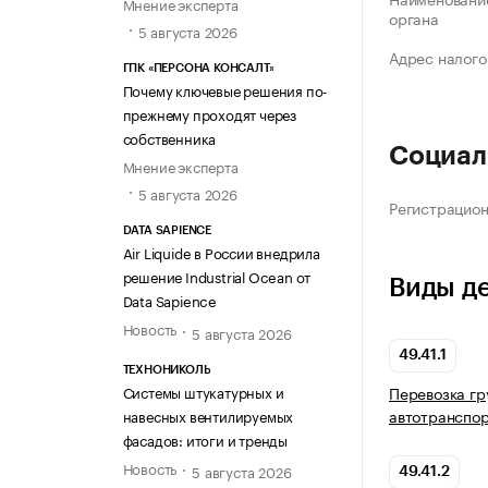
Мнение эксперта
органа
5 августа 2026
Адрес налого
ГПК «ПЕРСОНА КОНСАЛТ»
Почему ключевые решения по-
прежнему проходят через
собственника
Социал
Мнение эксперта
5 августа 2026
Регистрацио
DATA SAPIENCE
Air Liquide в России внедрила
решение Industrial Ocean от
Виды д
Data Sapience
Новость
5 августа 2026
49.41.1
ТЕХНОНИКОЛЬ
Системы штукатурных и
Перевозка гр
автотранспо
навесных вентилируемых
фасадов: итоги и тренды
Новость
5 августа 2026
49.41.2