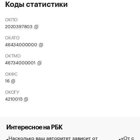
Коды статистики
ОКПО
2020397803
ОКАТО
46434000000
ОКТМО
46734000001
ОКФС
16
ОКОГУ
4210015
Интересное на РБК
Насколько ваш авторитет зависит от
«От спо