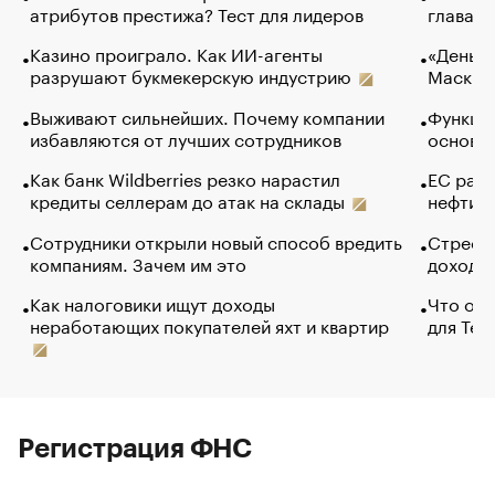
атрибутов престижа? Тест для лидеров
глава к
Казино проиграло. Как ИИ-агенты
«Деньги
разрушают букмекерскую индустрию
Маск в 
Выживают сильнейших. Почему компании
Функции
избавляются от лучших сотрудников
основ э
Как банк Wildberries резко нарастил
ЕС раз
кредиты селлерам до атак на склады
нефти —
Сотрудники открыли новый способ вредить
Стресс 
компаниям. Зачем им это
доходов
Как налоговики ищут доходы
Что обв
неработающих покупателей яхт и квартир
для Tel
Регистрация ФНС