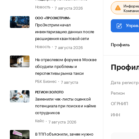
Информац
Новость
7 августа 2026
Компания
ООО «ПРОЭКСТРИМ»
ПроЭкстрим начал
Управ
инвентаризацию данных после
расширения квантовой сети
Новость
Профиль
7 августа 2026
На отраслевом форуме в Москве
обсудили проблемы и
Профи
перспективы рынка такси
РБК Бизнес
Дата регистр
7 августа
Регион
РЕГИОН ЗОЛОТО
Заменили чек-листы оценкой
ОГРНИП
потенциала при поиске и найме
сотрудников
ИНН
Кейс
7 августа 2026
В ТПП объяснили, зачем нужно