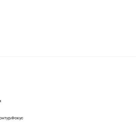
я
Контур.Фокус