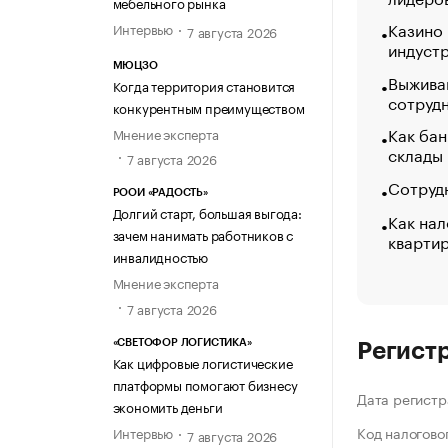
мебельного рынка
Казино
Интервью
7 августа 2026
индуст
МЮЦЗО
Выжива
Когда территория становится
сотруд
конкурентным преимуществом
Как бан
Мнение эксперта
склады
7 августа 2026
Сотрудн
РООИ «РАДОСТЬ»
Долгий старт, большая выгода:
Как нал
зачем нанимать работников с
кварти
инвалидностью
Мнение эксперта
7 августа 2026
«СВЕТОФОР ЛОГИСТИКА»
Регист
Как цифровые логистические
платформы помогают бизнесу
Дата регистр
экономить деньги
Код налогово
Интервью
7 августа 2026