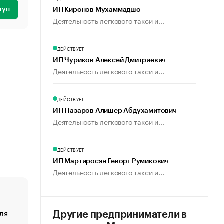
туп
ИП Киронов Мухаммадшо
Деятельность легкового такси и...
ДЕЙСТВУЕТ
ИП Чуриков Алексей Дмитриевич
Деятельность легкового такси и...
ДЕЙСТВУЕТ
ИП Назаров Алишер Абдухамитович
Деятельность легкового такси и...
ДЕЙСТВУЕТ
ИП Мартиросян Геворг Румикович
Деятельность легкового такси и...
ля
«От спорта тело стареет иначе». Как живет глава ко
Другие предприниматели в
создавшей GTA