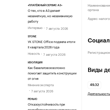
Наименование
«ПЛАТЁЖНЫЙ СЕРВИС А3»
органа
О тех, кто в А3 делает
незаметную, но незаменимую
Адрес налого
работу
Интервью
7 августа 2026
STONE
Социал
УК STONE Office подвела итоги
II квартала 2026 года
Регистрацио
Новость
7 августа 2026
ИЗОЛЯЦИЯ
Как базальтовое волокно
Виды д
помогает защитить конструкции
от огня
Мнение эксперта
49.32
7 августа 2026
Деятельность
РЕНЬЮ
Отказоустойчивость при
разработке высоконагруженных