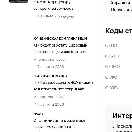
изменить процедуру
Управляйт
банкротства селлеров
Повышайте
РБК Бизнес
7 августа
Коды с
ЮРИДИЧЕСКАЯ КОМПАНИЯ KELIN
ОКПО
Как будут работать цифровые
почтовые ящики для бизнеса
ОКАТО
Мнение эксперта
ОКТМО
7 августа 2026
ОКФС
ПРАВОВАЯ КОМАНДА
Как бизнесу создать НКО и какие
ОКОГУ
возможности это открывает
Мнение эксперта
7 августа 2026
РЕХАУ
Интер
От оптимизации к развитию:
Насколь
новые точки опоры для
лидеро