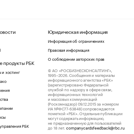
овости
Юридическая информация
Информация об ограничениях
d
Правовая информация
О соблюдении авторских прав
е продукты РБК
© АО «РОСБИЗНЕСКОНСАЛТИНГ»,
 и хостинг
1995–2026.
Сообщения и материалы
информационного агентства «РБК»
лако
(зарегистрировано Федеральной
службой по надзору в сфере связи,
шения
информационных технологий
ства
и массовых коммуникаций
(Роскомнадзор) 09.12.2015 за номером
мпании
ИА №ФС77-63848) сопровождаются
пометкой «РБК». Отдельные публикации
рсы
могут содержать информацию,
не предназначенную для пользователей
управления РБК
до 18 лет.
companycardsfeedback@rbc.ru