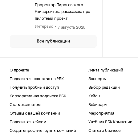
(ПИРОГОВСКИЙ УНИВЕРСИТЕТ)
Проректор Пироговского
Университета рассказала про
пилотный проект
Интервью
7 августа 2026
Все публикации
О проекте
Лента публикаций
Поделиться новостью на РБК
Эксперты
Получить пробный доступ
Выбор редакции
Корпоративная подписка РБК
Кейсы
Стать экспертом
Вебинары
Отзывы о вашей компании
Мероприятия
Поделиться кейсом
Учебник РБК Компании
Создать профиль группы компаний
Статьи о бизнесе