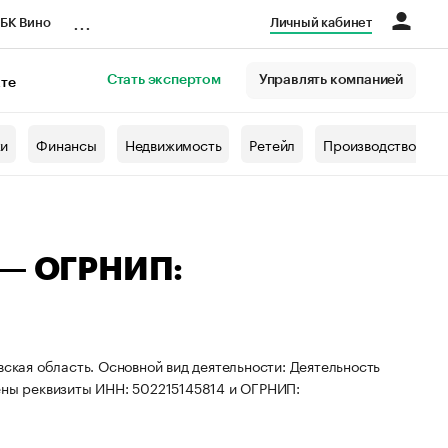
...
БК Вино
Личный кабинет
Стать экспертом
Управлять компанией
кте
азета
жи
Финансы
Недвижимость
Ретейл
Производство
 — ОГРНИП:
вская область. Основной вид деятельности: Деятельность
оены реквизиты ИНН: 502215145814 и ОГРНИП: