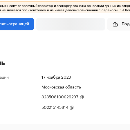
ия носит справочный характер и сгенерирована на основании данных из откр
 не является пользователем и не имеет деловых отношений с сервисом РБК Ко
Под
лять страницей
ль
ации
17 ноября 2023
Московская область
323508100629297
502215145814