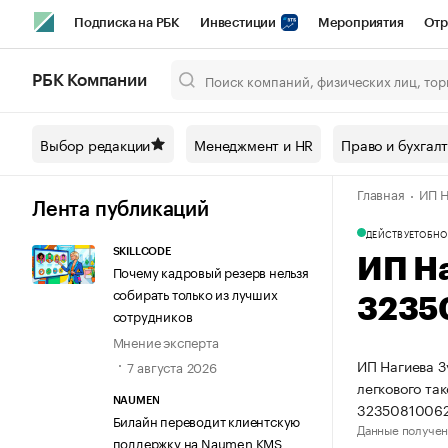
Подписка на РБК
Инвестиции
Мероприятия
Отр
Спорт
Школа управления РБК
РБК Образование
РБ
РБК Компании
Город
Стиль
Крипто
РБК Бизнес-среда
Дискусси
Выбор редакции
Менеджмент и HR
Право и бухгал
Спецпроекты СПб
Конференции СПб
Спецпроекты
Главная
ИП Н
Технологии и медиа
Финансы
Рынок наличной валют
Лента публикаций
ДЕЙСТВУЕТ
ОБНО
SKILLCODE
ИП Н
Почему кадровый резерв нельзя
собирать только из лучших
3235
сотрудников
Мнение эксперта
ИП Нагиева З
7 августа 2026
легкового та
NAUMEN
32350810062
Билайн переводит клиентскую
Данные получен
поддержку на Naumen KMS