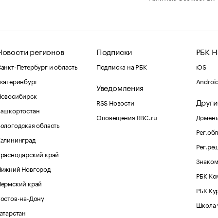
Новости регионов
Подписки
РБК Н
анкт-Петербург и область
Подписка на РБК
iOS
катеринбург
Androi
Уведомления
Новосибирск
Други
RSS Новости
Башкортостан
Оповещения RBC.ru
Домены
ологодская область
Рег.об
Калининград
Рег.ре
раснодарский край
Знаком
Нижний Новгород
РБК Ко
Пермский край
РБК Ку
остов-на-Дону
Школа 
атарстан