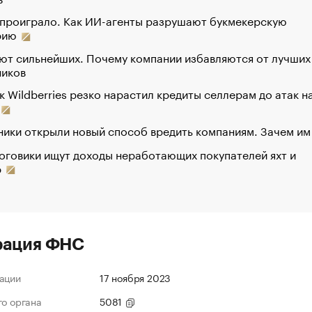
 проиграло. Как ИИ-агенты разрушают букмекерскую
рию
ют сильнейших. Почему компании избавляются от лучших
ников
к Wildberries резко нарастил кредиты селлерам до атак н
ики открыли новый способ вредить компаниям. Зачем им
оговики ищут доходы неработающих покупателей яхт и
р
рация ФНС
ации
17 ноября 2023
го органа
5081