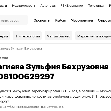
асли
Недвижимость
Autonews
РБК Компании
Телеканал
Р
К Курсы
РБК Life
Тренды
Визионеры
Национальные проекты
Эксперты
Кейсы
Мероприятия
О прое
онный клуб
Исследования
Кредитные рейтинги
Франшизы
Г
терия
IT и технологии
Малый бизнес
Маркетинг и прода
Проверка контрагентов
Политика
Экономика
Бизнес
агиева Зульфия Бахрузовна
ы
ВЛЕНО
агиева Зульфия Бахрузовна
08100629297
ульфия Бахрузовна зарегистрирован 17.11.2023, в регионе — Моско
кси и арендованных легковых автомобилей с водителем. ИП присв
9297.
ы из публичных государственных источников.