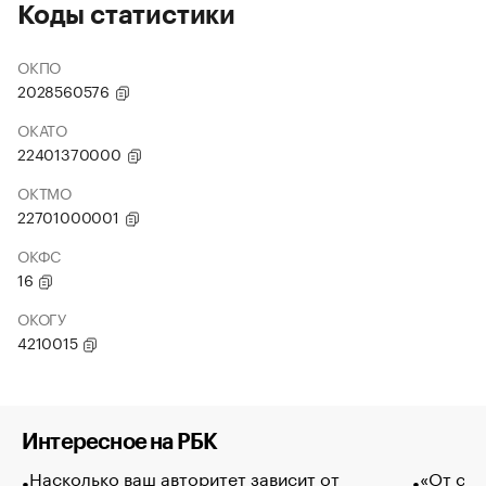
Коды статистики
ОКПО
2028560576
ОКАТО
22401370000
ОКТМО
22701000001
ОКФС
16
ОКОГУ
4210015
Интересное на РБК
Насколько ваш авторитет зависит от
«От спо