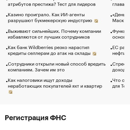
атрибутов престижа? Тест для лидеров
глава к
Казино проиграло. Как ИИ-агенты
«Деньги
разрушают букмекерскую индустрию
Маск в 
Выживают сильнейших. Почему компании
Функции
избавляются от лучших сотрудников
основ э
Как банк Wildberries резко нарастил
ЕС раз
кредиты селлерам до атак на склады
нефти —
Сотрудники открыли новый способ вредить
Стресс 
компаниям. Зачем им это
доходов
Как налоговики ищут доходы
Что обв
неработающих покупателей яхт и квартир
для Tel
Регистрация ФНС