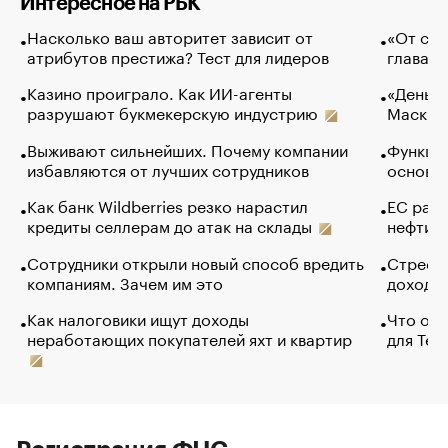
Интересное на РБК
Насколько ваш авторитет зависит от
«От спо
атрибутов престижа? Тест для лидеров
глава к
Казино проиграло. Как ИИ-агенты
«Деньги
разрушают букмекерскую индустрию
Маск в 
Выживают сильнейших. Почему компании
Функции
избавляются от лучших сотрудников
основ э
Как банк Wildberries резко нарастил
ЕС раз
кредиты селлерам до атак на склады
нефти —
Сотрудники открыли новый способ вредить
Стресс 
компаниям. Зачем им это
доходов
Как налоговики ищут доходы
Что обв
неработающих покупателей яхт и квартир
для Tel