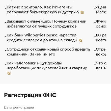
Казино проиграло. Как ИИ-агенты
«Деньги
разрушают букмекерскую индустрию
Маск в 
Выживают сильнейших. Почему компании
Функции
избавляются от лучших сотрудников
основ э
Как банк Wildberries резко нарастил
ЕС раз
кредиты селлерам до атак на склады
нефти —
Сотрудники открыли новый способ вредить
Стресс 
компаниям. Зачем им это
доходов
Как налоговики ищут доходы
Что обв
неработающих покупателей яхт и квартир
для Tel
Регистрация ФНС
Дата регистрации