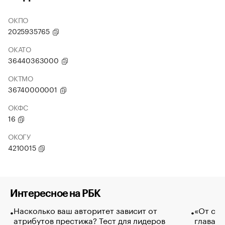
ОКПО
2025935765
ОКАТО
36440363000
ОКТМО
36740000001
ОКФС
16
ОКОГУ
4210015
Интересное на РБК
Насколько ваш авторитет зависит от
«От спо
атрибутов престижа? Тест для лидеров
глава к