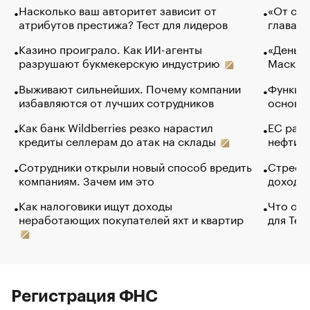
Насколько ваш авторитет зависит от
«От спо
атрибутов престижа? Тест для лидеров
глава к
Казино проиграло. Как ИИ-агенты
«Деньги
разрушают букмекерскую индустрию
Маск в 
Выживают сильнейших. Почему компании
Функции
избавляются от лучших сотрудников
основ э
Как банк Wildberries резко нарастил
ЕС раз
кредиты селлерам до атак на склады
нефти —
Сотрудники открыли новый способ вредить
Стресс 
компаниям. Зачем им это
доходов
Как налоговики ищут доходы
Что обв
неработающих покупателей яхт и квартир
для Tel
Регистрация ФНС