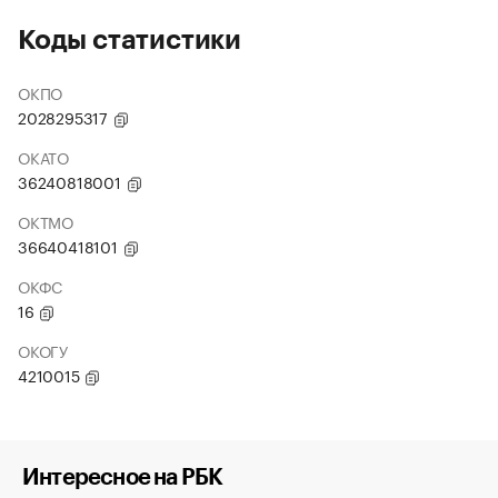
Коды статистики
ОКПО
2028295317
ОКАТО
36240818001
ОКТМО
36640418101
ОКФС
16
ОКОГУ
4210015
Интересное на РБК