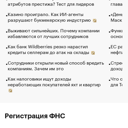
атрибутов престижа? Тест для лидеров
глава к
Казино проиграло. Как ИИ-агенты
«Деньги
разрушают букмекерскую индустрию
Маск в 
Выживают сильнейших. Почему компании
Функции
избавляются от лучших сотрудников
основ э
Как банк Wildberries резко нарастил
ЕС раз
кредиты селлерам до атак на склады
нефти —
Сотрудники открыли новый способ вредить
Стресс 
компаниям. Зачем им это
доходов
Как налоговики ищут доходы
Что обв
неработающих покупателей яхт и квартир
для Tel
Регистрация ФНС