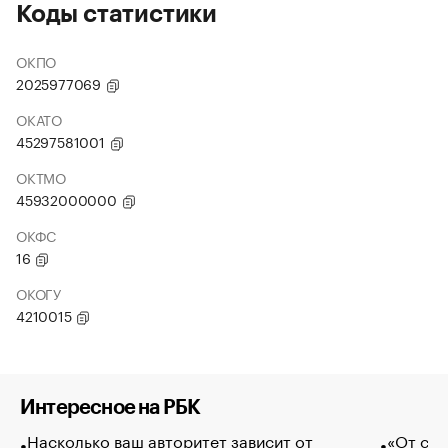
Коды статистики
ОКПО
2025977069
ОКАТО
45297581001
ОКТМО
45932000000
ОКФС
16
ОКОГУ
4210015
Интересное на РБК
Насколько ваш авторитет зависит от
«От спо