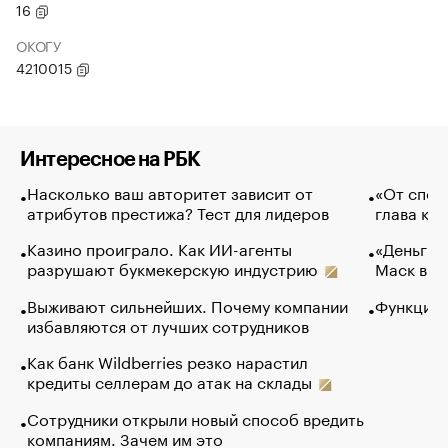
16
ОКОГУ
4210015
Интересное на РБК
Насколько ваш авторитет зависит от
«От спор
атрибутов престижа? Тест для лидеров
глава ко
Казино проиграло. Как ИИ-агенты
«Деньги б
разрушают букмекерскую индустрию
Маск в и
Выживают сильнейших. Почему компании
Функции 
избавляются от лучших сотрудников
Как банк Wildberries резко нарастил
кредиты селлерам до атак на склады
Сотрудники открыли новый способ вредить
компаниям. Зачем им это