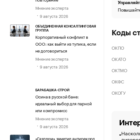
Управляйт
Мнение эксперта
Повышайте
9 августа 2026
ОБЪЕДИНЕННАЯ КОНСАЛТИНГОВАЯ
ГРУППА
Коды с
Корпоративный конфликт в
ООО: как выйти из тупика, если
ОКПО
не договориться
Мнение эксперта
ОКАТО
9 августа 2026
ОКТМО
ОКФС
БАРАБАШКА-СТРОЙ
ОКОГУ
Осина в русской бане:
идеальный выбор для парной
или компромисс
Мнение эксперта
Интер
9 августа 2026
Насколь
лидеро
«Газпром» заметил антирекорд