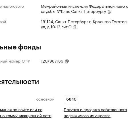
 налогового
Межрайонная инспекция Федеральной налог
службы №15 по Санкт-Петербургу
вой
191124, Санкт-Петербург г, Красного Текстил
ул, д 10-12 лит.О
ьные фонды
нный номер СФР
1207987189
еятельности
68.10
ОСНОВНОЙ
ничная по почте или по
Покупка и продажа собственного
но-коммуникационной сети
недвижимого имущества