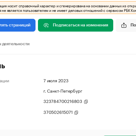
ия носит справочный характер и сгенерирована на основании данных из откр
 не является пользователем и не имеет деловых отношений с сервисом РБК Ко
Подписаться на изменения
По
лять страницей
 деятельности
ль
ации
7 июля 2023
г. Санкт-Петербург
323784700216803
370502615071