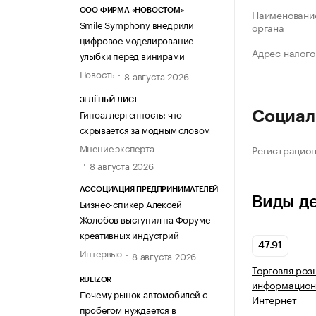
ООО ФИРМА «НОВОСТОМ»
Наименование
Smile Symphony внедрили
органа
цифровое моделирование
Адрес налого
улыбки перед винирами
Новость
8 августа 2026
ЗЕЛЁНЫЙ ЛИСТ
Гипоаллергенность: что
Социал
скрывается за модным словом
Мнение эксперта
Регистрацио
8 августа 2026
АССОЦИАЦИЯ ПРЕДПРИНИМАТЕЛЕЙ
Виды д
Бизнес-спикер Алексей
Жолобов выступил на Форуме
креативных индустрий
47.91
Интервью
8 августа 2026
Торговля роз
RULIZOR
информацион
Почему рынок автомобилей с
Интернет
пробегом нуждается в