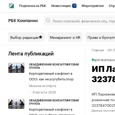
Подписка на РБК
Инвестиции
Мероприятия
Отр
Спорт
Школа управления РБК
РБК Образование
РБ
РБК Компании
Город
Стиль
Крипто
РБК Бизнес-среда
Дискусси
Выбор редакции
Менеджмент и HR
Право и бухгал
Спецпроекты СПб
Конференции СПб
Спецпроекты
Главная
ИП Л
Технологии и медиа
Финансы
Рынок наличной валют
Лента публикаций
ДЕЙСТВУЕТ
ОБНО
ОБЪЕДИНЕННАЯ КОНСАЛТИНГОВАЯ
ИП Л
ГРУППА
Корпоративный конфликт в
3237
ООО: как не усугубить спор
Мнение эксперта
9 августа 2026
ИП Ларионова
розничная по
ОБЪЕДИНЕННАЯ КОНСАЛТИНГОВАЯ
32378470021
ГРУППА
Корпоративный конфликт в
Данные получен
ООО: как выбрать стратегию