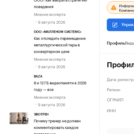
Информац
поведения
Компания
Мнение эксперта
9 августа 2026
Управ
ООО «МАЛЛЕНОМ СИСТЕМС»
Как отследить перемещение
металлургической тары в
Профиль
Виды
конвертерном цехе
Мнение эксперта
Профи
9 августа 2026
BAZA
Дата регистр
8 и 12 ГБ видеопамяти в 2026
Регион
году — все
Мнение эксперта
ОГРНИП
9 августа 2026
ИНН
ЭВОТРЕН
Почему тренер не должен
комментировать каждое
повторение