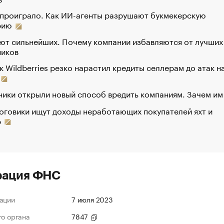
 проиграло. Как ИИ-агенты разрушают букмекерскую
рию
ют сильнейших. Почему компании избавляются от лучших
ников
к Wildberries резко нарастил кредиты селлерам до атак н
ики открыли новый способ вредить компаниям. Зачем им
оговики ищут доходы неработающих покупателей яхт и
р
рация ФНС
ации
7 июля 2023
го органа
7847