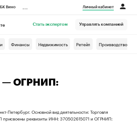
...
БК Вино
Личный кабинет
Стать экспертом
Управлять компанией
кте
азета
жи
Финансы
Недвижимость
Ретейл
Производство
а — ОГРНИП:
нкт-Петербург. Основной вид деятельности: Торговля
ИП присвоены реквизиты ИНН: 370502615071 и ОГРНИП: