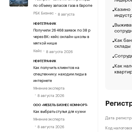
по объему запасов газа в Европе
Казино
РБК Бизнес
8 августа
индуст
Выжива
НЕФТЕТРАФИК
сотруд
Получили 26 468 заявок по 38 р
через ВК: кейс онлайн-школы в
Как бан
мягкой нише
склады
Кейс
8 августа 2026
Сотрудн
НЕФТЕТРАФИК
Как нал
Как получить клиентов на
кварти
спецтехнику: находим лиды в
интернете
Мнение эксперта
8 августа 2026
Регист
ООО «МЕБЕЛЬ БИЗНЕС КОМФОРТ»
Как выбрать стулья для кухни
Дата регистр
Мнение эксперта
8 августа 2026
Код налогово