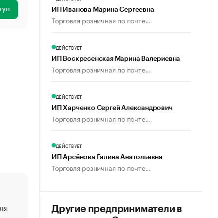
туп
ИП Иванова Марина Сергеевна
Торговля розничная по почте...
ДЕЙСТВУЕТ
ИП Воскресенская Марина Валериевна
Торговля розничная по почте...
ДЕЙСТВУЕТ
ИП Харченко Сергей Александрович
Торговля розничная по почте...
ДЕЙСТВУЕТ
ИП Арсёнова Галина Анатольевна
Торговля розничная по почте...
ля
«От спорта тело стареет иначе». Как живет глава ко
Другие предприниматели в
создавшей GTA