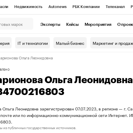
асли
Недвижимость
Autonews
РБК Компании
Телеканал
Р
К Курсы
РБК Life
Тренды
Визионеры
Национальные проекты
Эксперты
Кейсы
Мероприятия
О прое
онный клуб
Исследования
Кредитные рейтинги
Франшизы
Г
терия
IT и технологии
Малый бизнес
Маркетинг и прода
Проверка контрагентов
Политика
Экономика
Бизнес
арионова Ольга Леонидовна
ы
ВЛЕНО
арионова Ольга Леонидовн
84700216803
 Ольга Леонидовна зарегистрирован 07.07.2023, в регионе — г. Са
 почте или по информационно-коммуникационной сети Интернет. 
6803.
ы из публичных государственных источников.